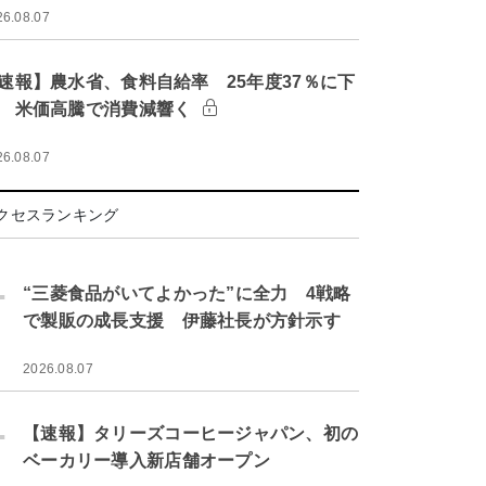
26.08.07
速報】農水省、食料自給率 25年度37％に下
 米価高騰で消費減響く
26.08.07
クセスランキング
.
“三菱食品がいてよかった”に全力 4戦略
で製販の成長支援 伊藤社長が方針示す
2026.08.07
.
【速報】タリーズコーヒージャパン、初の
ベーカリー導入新店舗オープン