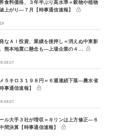
界食料価格、３年半ぶり高水準＝穀物や植物
値上がり―７月【時事通信速報】
:19
発なＡＩ投資、業績を後押し＝消えぬ中東影
、熊本地震に懸念も―上場企業の４…
26.08.07
メ５キロ３１９８円＝６週連続下落―農水省
時事通信速報】
26.08.07
ール大手３社が増収＝キリンは上方修正―６
中間決算【時事通信速報】