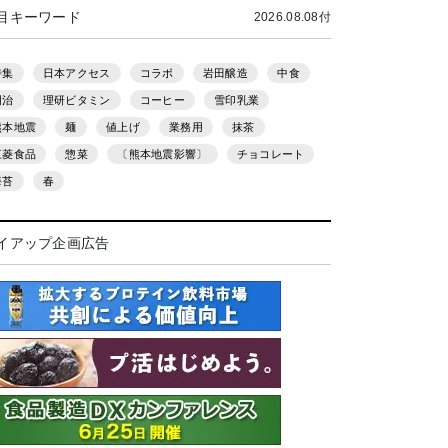
目キーワード
2026.08.08付
特集
日本アクセス
コラボ
岩田醸造
中食
明治
理研ビタミン
コーヒー
雪印乳業
熊本地震
麺
値上げ
業務用
抹茶
三菱食品
惣菜
〔熊本地震影響〕
チョコレート
海苔
春
イアップ企画広告