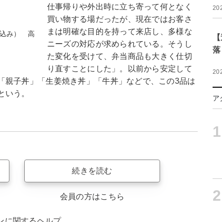
仕事帰りや外出時に立ち寄って何となく
20
買い物する場だったが、現在ではお客さ
まは明確な目的を持って来店し、多様な
税込み） 高
【
ニーズの対応が求められている。そうし
落
た変化を受けて、弁当商品も大きく仕切
り直すことにした」。以前から安定して
20
「親子丼」「生姜焼き丼」「牛丼」などで、この3品は
という。
ア
1
続きを読む
2
会員の方はこちら
ンに関するヘルプ