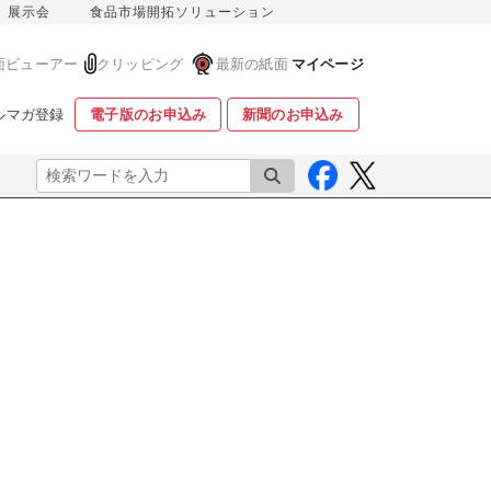
展示会
食品市場開拓ソリューション
面ビューアー
クリッピング
最新の紙面
マイページ
ルマガ登録
電子版のお申込み
新聞のお申込み
検索