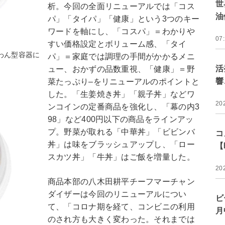
世
析。今回の全面リニューアルでは「コス
油
パ」「タイパ」「健康」という3つのキー
ワードを軸にし、「コスパ」＝わかりや
07
すい価格設定とボリューム感、「タイ
わん型容器に
パ」＝家庭では調理の手間がかかるメニ
活
ュー、おかずの品数重視、「健康」＝野
響
菜たっぷり–をリニューアルのポイントと
した。「生姜焼き丼」「親子丼」などワ
20
ンコインの定番商品を強化し、「幕の内3
98」など400円以下の商品をラインアッ
プ。野菜が取れる「中華丼」「ビビンバ
コ
丼」は味をブラッシュアップし、「ロー
【
スカツ丼」「牛丼」はご飯を増量した。
20
商品本部の八木田耕平チーフマーチャン
ダイザーは今回のリニューアルについ
ビ
て、「コロナ期を経て、コンビニの利用
月
のされ方も大きく変わった。それまでは