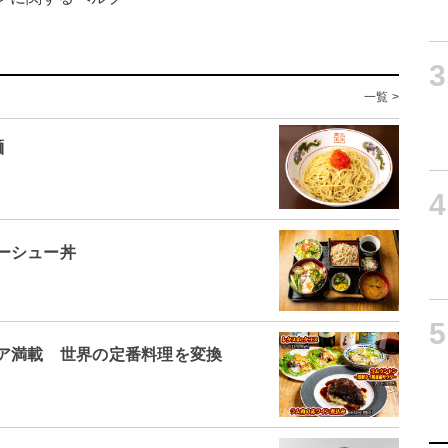
3
一覧 >
麺
4
ーシュー丼
5
ア満載 世界の定番料理を変換