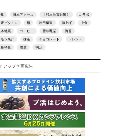
特集
日本アクセス
〔熊本地震影響〕
コラボ
理研ビタミン
麺
岩田醸造
値上げ
中食
熊本地震
コーヒー
雪印乳業
海苔
レモン果汁
抹茶
チョコレート
トレンド
製粉特集
惣菜
明治
イアップ企画広告