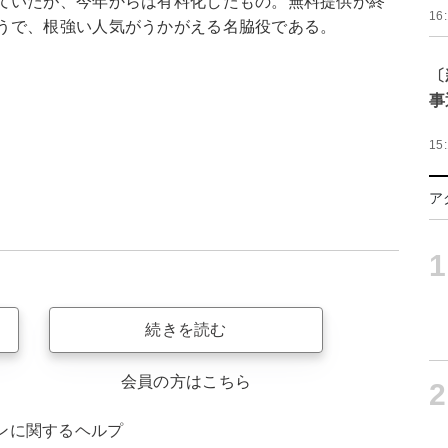
ていたが、今年からは有料化したもの。無料提供が終
16
うで、根強い人気がうかがえる名脇役である。
〔
事
15
ア
1
続きを読む
会員の方はこちら
2
ンに関するヘルプ