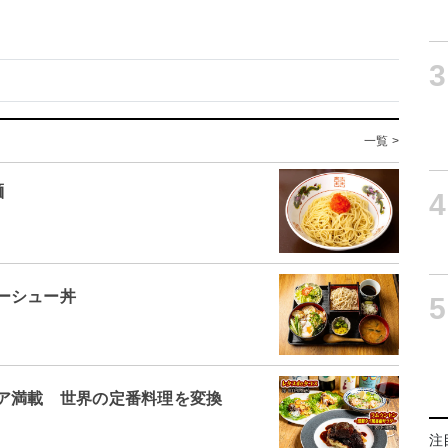
3
一覧 >
麺
4
ーシュー丼
5
ア満載 世界の定番料理を変換
注