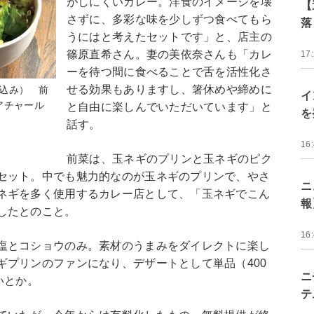
がしにくいカレー。洋食のイメージを壊
【
さずに、多彩な味を少しずつ食べてもら
落
うにはと考えたセットです」と、店主の
篠原直希さん。妻の美依奈さんも「カレ
17
ーを待つ間に食べることで舌を活性化さ
せる効果もありますし、箸休めや締めに
税込み） 前
イ
アチャール
と自由に楽しんでいただいています」と
を
話す。
16
前菜は、玉ネギのプリンと玉ネギのピク
セット。中でも魅力的なのが玉ネギのプリンで、やさ
ニ
ネギを多く使用するカレー店として、「玉ネギでこん
報
したとのこと。
16
塩とコショウのみ。素材のうまみをダイレクトに楽し
ギプリンのファンになり、デザートとして単品（400
ニ
いとか。
テ