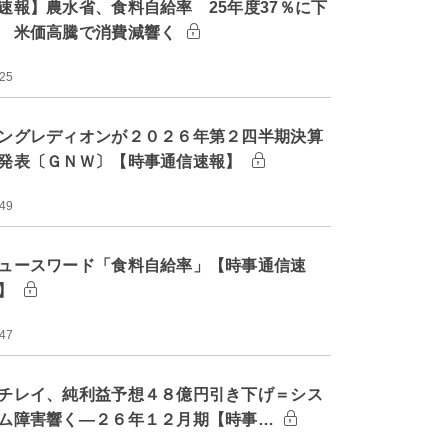
速報】農水省、食料自給率 25年度37％に下
 米価高騰で消費減響く
:25
ングレディオンが２０２６年第２四半期決算
発表〔ＧＮＷ〕【時事通信速報】
:49
ュースワード「食料自給率」【時事通信速
】
:47
チレイ、純利益予想４８億円引き下げ＝シス
ム障害響く―２６年１２月期【時事…