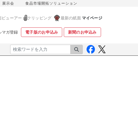
展示会
食品市場開拓ソリューション
面ビューアー
クリッピング
最新の紙面
マイページ
ルマガ登録
電子版のお申込み
新聞のお申込み
検索