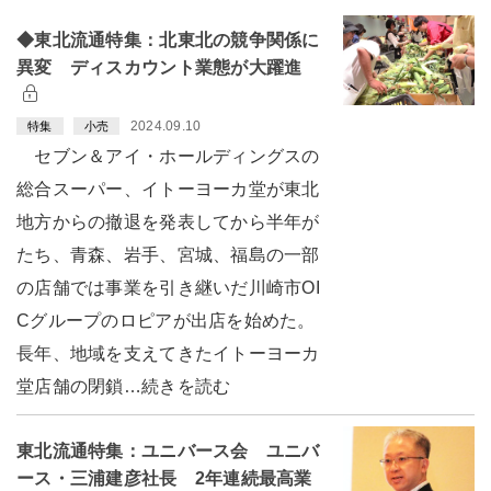
◆東北流通特集：北東北の競争関係に
異変 ディスカウント業態が大躍進
2024.09.10
特集
小売
セブン＆アイ・ホールディングスの
総合スーパー、イトーヨーカ堂が東北
地方からの撤退を発表してから半年が
たち、青森、岩手、宮城、福島の一部
の店舗では事業を引き継いだ川崎市OI
Cグループのロピアが出店を始めた。
長年、地域を支えてきたイトーヨーカ
堂店舗の閉鎖…続きを読む
東北流通特集：ユニバース会 ユニバ
ース・三浦建彦社長 2年連続最高業