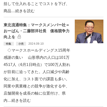
括して仕入れることでコストを下げ、
商品…続きを読む
東北流通特集：マークスメンバー社＝
おーばん・二藤部洋社長 価格競争力
向上を
2024.09.10
特集
小売
◇マークスホールディングス15周年
感謝の集い 山形県内の人口は101万
4517人（6月1日時点）で100万人割れ
が目前に迫ってきた。人口減少や高齢
化に加え、コスト面での課題も多い。
同業や異業種との競争が激化する中、
店舗開発を成長の軸に位置付け、県
内…続きを読む