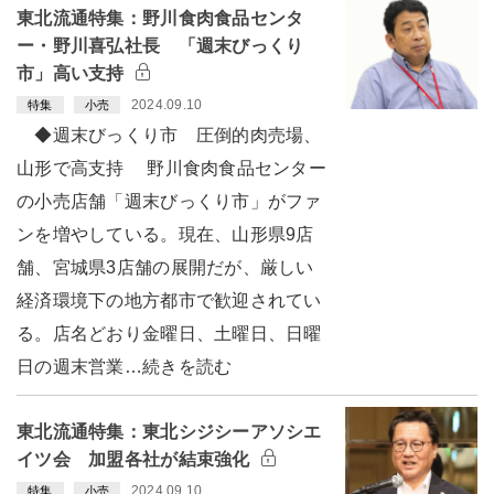
東北流通特集：野川食肉食品センタ
ー・野川喜弘社長 「週末びっくり
市」高い支持
2024.09.10
特集
小売
◆週末びっくり市 圧倒的肉売場、
山形で高支持 野川食肉食品センター
の小売店舗「週末びっくり市」がファ
ンを増やしている。現在、山形県9店
舗、宮城県3店舗の展開だが、厳しい
経済環境下の地方都市で歓迎されてい
る。店名どおり金曜日、土曜日、日曜
日の週末営業…続きを読む
東北流通特集：東北シジシーアソシエ
イツ会 加盟各社が結束強化
2024.09.10
特集
小売