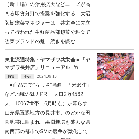
（新工場）の活用拡大などニーズが高
まる即食分野で提案を強化する。大沼
弘樹惣菜マネジャーは、共栄会に先立
って行われた生鮮商品部惣菜分科会で
惣菜ブランドの魅…続きを読む
東北流通特集：ヤマザワ共栄会＝「ヤ
マザワ長井店」リニューアル
2024.09.10
特集
小売
●商品力で“らしさ”強調 「米沢牛」
など地域の魅力PR 人口2万4562
人、10067世帯（6月時点）が暮らす
山形県置賜地方の長井市。のどかな田
園地帯に囲まれ、果樹栽培も盛んな県
南西部の都市でSMの競争が激化して