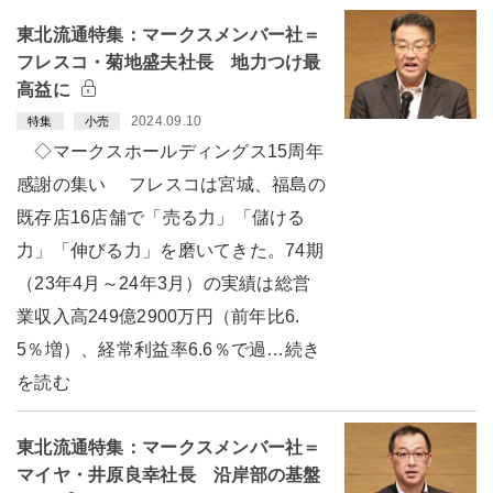
東北流通特集：マークスメンバー社＝
フレスコ・菊地盛夫社長 地力つけ最
高益に
2024.09.10
特集
小売
◇マークスホールディングス15周年
感謝の集い フレスコは宮城、福島の
既存店16店舗で「売る力」「儲ける
力」「伸びる力」を磨いてきた。74期
（23年4月～24年3月）の実績は総営
業収入高249億2900万円（前年比6.
5％増）、経常利益率6.6％で過…続き
を読む
東北流通特集：マークスメンバー社＝
マイヤ・井原良幸社長 沿岸部の基盤