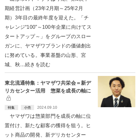
期経営計画（23年2月期～25年2月
期）3年目の最終年度を迎えた。「チ
ャレンジ“100”～100年企業に向けてス
タートアップ～」をグループのスロー
ガンに、ヤマザワブランドの価値創出
に努めている。事業基盤の山形、宮
城、秋…続きを読む
東北流通特集：ヤマザワ共栄会＝新デ
リカセンター活用 惣菜を成長の軸に
2024.09.10
特集
小売
ヤマザワは惣菜部門を成長の軸に位
置付け、新たな顧客の獲得を狙う。ヒ
ット商品の開発、新デリカセンター