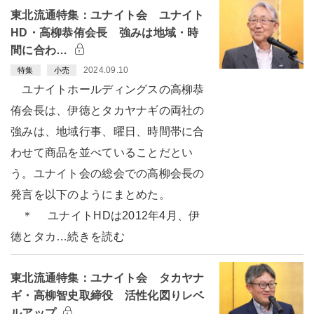
東北流通特集：ユナイト会 ユナイト
HD・高柳恭侑会長 強みは地域・時
間に合わ…
2024.09.10
特集
小売
ユナイトホールディングスの高柳恭
侑会長は、伊徳とタカヤナギの両社の
強みは、地域行事、曜日、時間帯に合
わせて商品を並べていることだとい
う。ユナイト会の総会での高柳会長の
発言を以下のようにまとめた。
＊ ユナイトHDは2012年4月、伊
徳とタカ…続きを読む
東北流通特集：ユナイト会 タカヤナ
ギ・高柳智史取締役 活性化図りレベ
ルアップ