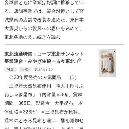
客単価ともに業績は好調に推移してい
る。店舗事業では、競合対策として宮
城県南の店舗で改装を進めた。東日本
大震災からの復興への思いを込めて、
東北各地のえ…続きを読む
東北流通特集：コープ東北サンネット
事業連合・みやぎ生協＝古今東北
2024.09.10
特集
小売
◇23年度発売の人気商品 （1）
「三陸産天然昆布使用 職人手削りふ
わしゃき昆布」（内容量＝30g、賞味
期間＝365日、製造者＝大平昆布、本
体価格＝328円）＝三陸昆布が原料。
通常のとろろ昆布と違い、酢を添加せ