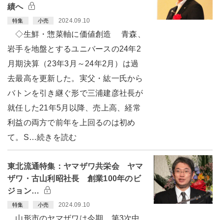
績へ
2024.09.10
特集
小売
◇生鮮・惣菜軸に価値創造 青森、
岩手を地盤とするユニバースの24年2
月期決算（23年3月～24年2月）は過
去最高を更新した。実父・紘一氏から
バトンを引き継ぐ形で三浦建彦社長が
就任した21年5月以降、売上高、経常
利益の両方で前年を上回るのは初め
て。S…続きを読む
東北流通特集：ヤマザワ共栄会 ヤマ
ザワ・古山利昭社長 創業100年のビ
ジョン…
2024.09.10
特集
小売
山形市のヤマザワは今期、第3次中