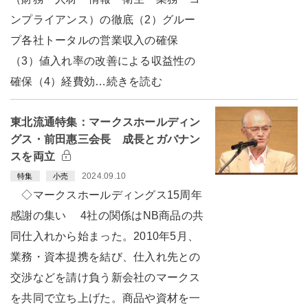
ンプライアンス）の徹底（2）グルー
プ各社トータルの営業収入の確保
（3）値入れ率の改善による収益性の
確保（4）経費効…続きを読む
東北流通特集：マークスホールディン
グス・前田惠三会長 成長とガバナン
スを両立
2024.09.10
特集
小売
◇マークスホールディングス15周年
感謝の集い 4社の関係はNB商品の共
同仕入れから始まった。2010年5月、
業務・資本提携を結び、仕入れ先との
交渉などを請け負う新会社のマークス
を共同で立ち上げた。商品や資材を一