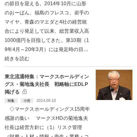
の節目を迎える。2014年10月に山形
のおーばん、福島のフレスコ、岩手の
マイヤ、青森のマエダと4社の経営統
合により発足して以来、総営業収入高
1000億円を目指してきた。第10期（1
9年4月～20年3月）には発足時の目…
続きを読む
東北流通特集：マークスホールディン
グス・菊地逸夫社長 戦略軸にEDLP
掲げる
2024.09.10
特集
小売
◇マークスホールディングス15周年
感謝の集い マークスHDの菊地逸夫
社長は経営方針に（1）リスク管理
（財務・人材・情報・衛生・業務・コ