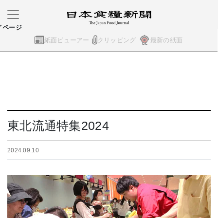
イページ
紙面ビューアー
クリッピング
最新の紙面
東北流通特集2024
2024.09.10