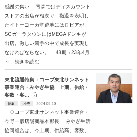
感謝の集い 青森ではディスカウント
ストアの出店が相次ぐ。撤退を表明し
たイトーヨーカ堂跡地にはロピアが、
SCガーラタウンにはMEGAドンキが
出店。激しい競争の中で成長を実現し
なければならない。 48期（23年4月
～…続きを読む
東北流通特集：コープ東北サンネット
事業連合・みやぎ生協 上期、供給・
客数・客…
2024.09.10
特集
小売
◇コープ東北サンネット事業連合・
今野一彦店舗商品本部長 みやぎ生活
協同組合は、今上期、供給高、客数、