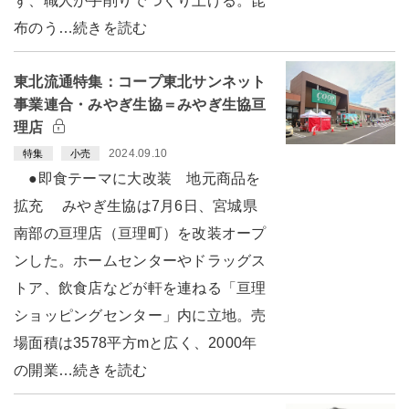
ず、職人が手削りでつくり上げる。昆
布のう…続きを読む
東北流通特集：コープ東北サンネット
事業連合・みやぎ生協＝みやぎ生協亘
理店
2024.09.10
特集
小売
●即食テーマに大改装 地元商品を
拡充 みやぎ生協は7月6日、宮城県
南部の亘理店（亘理町）を改装オープ
ンした。ホームセンターやドラッグス
トア、飲食店などが軒を連ねる「亘理
ショッピングセンター」内に立地。売
場面積は3578平方mと広く、2000年
の開業…続きを読む