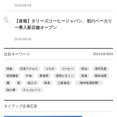
2026.08.06
5.
【速報】タリーズコーヒージャパン、初のベーカリ
ー導入新店舗オープン
2026.08.06
注目キーワード
2026.08.09付
特集
日本アクセス
コラボ
コーヒー
明治
雪印乳業
岩田醸造
中食
業務用
理研ビタミン
惣菜
熊本地震
麺
春
値上げ
抹茶
三菱食品
〔熊本地震影響〕
味の素
チョコレート
タイアップ企画広告