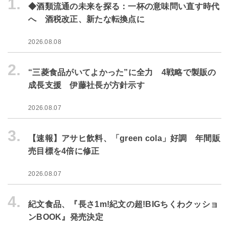
1.
◆酒類流通の未来を探る：一杯の意味問い直す時代
へ 酒税改正、新たな転換点に
2026.08.08
2.
“三菱食品がいてよかった”に全力 4戦略で製販の
成長支援 伊藤社長が方針示す
2026.08.07
3.
【速報】アサヒ飲料、「green cola」好調 年間販
売目標を4倍に修正
2026.08.07
4.
紀文食品、『長さ1m!紀文の超!BIGちくわクッショ
ンBOOK』発売決定