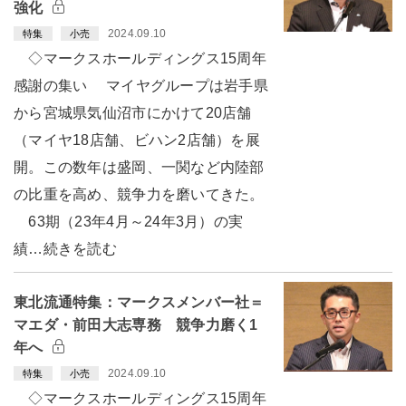
強化
2024.09.10
特集
小売
◇マークスホールディングス15周年
感謝の集い マイヤグループは岩手県
から宮城県気仙沼市にかけて20店舗
（マイヤ18店舗、ビハン2店舗）を展
開。この数年は盛岡、一関など内陸部
の比重を高め、競争力を磨いてきた。
63期（23年4月～24年3月）の実
績…続きを読む
東北流通特集：マークスメンバー社＝
マエダ・前田大志専務 競争力磨く1
年へ
2024.09.10
特集
小売
◇マークスホールディングス15周年