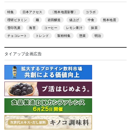
特集
日本アクセス
〔熊本地震影響〕
コラボ
理研ビタミン
麺
岩田醸造
値上げ
中食
熊本地震
雪印乳業
海苔
コーヒー
レモン果汁
抹茶
チョコレート
トレンド
製粉特集
惣菜
明治
タイアップ企画広告