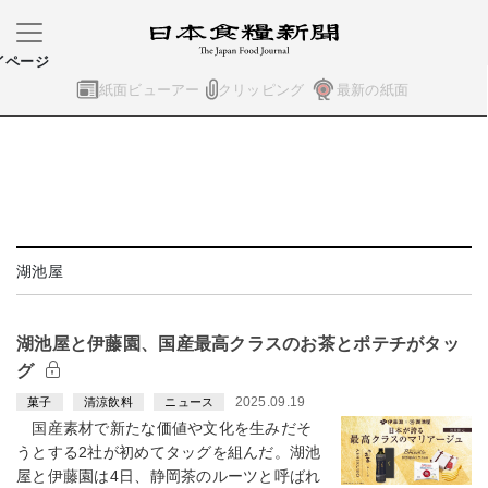
イページ
紙面ビューアー
クリッピング
最新の紙面
湖池屋
湖池屋と伊藤園、国産最高クラスのお茶とポテチがタッ
グ
2025.09.19
菓子
清涼飲料
ニュース
国産素材で新たな価値や文化を生みだそ
うとする2社が初めてタッグを組んだ。湖池
屋と伊藤園は4日、静岡茶のルーツと呼ばれ