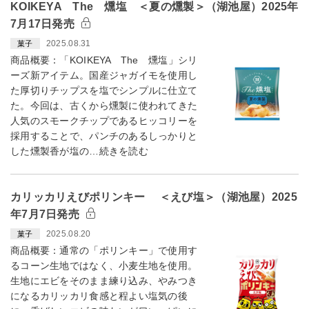
KOIKEYA The 燻塩 ＜夏の燻製＞（湖池屋）2025年
7月17日発売
2025.08.31
菓子
商品概要：「KOIKEYA The 燻塩」シリ
ーズ新アイテム。国産ジャガイモを使用し
た厚切りチップスを塩でシンプルに仕立て
た。今回は、古くから燻製に使われてきた
人気のスモークチップであるヒッコリーを
採用することで、パンチのあるしっかりと
した燻製香が塩の…続きを読む
カリッカリえびポリンキー ＜えび塩＞（湖池屋）2025
年7月7日発売
2025.08.20
菓子
商品概要：通常の「ポリンキー」で使用す
るコーン生地ではなく、小麦生地を使用。
生地にエビをそのまま練り込み、やみつき
になるカリッカリ食感と程よい塩気の後