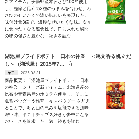
新アイテム。安曇野産本わさび100％使用
し、鰹節と昆布の2種のうまみを合わせ、わ
さびのぜいたくで濃い味わいを表現した。
味付け量3倍で、濃厚なぜいたくな味。次々
に食べたくなる連食性で、口に入れた瞬間
の味の強さと豊かな…続きを読む
湖池屋プライドポテト 日本の神業 ＜縄文香る帆立だ
し＞（湖池屋）2025年7…
2025.08.31
菓子
商品概要：「湖池屋プライドポテト 日本
の神業」シリーズ新アイテム。北海道産の
昆布や青森県産のホタテを使用し、そこに
魚醤パウダーや椎茸エキスパウダー を加え
ることで、海と山の恵みを堪能できる滋味
深い味。ポテトチップス好きが夢中になる
おいしさを追求した、独…続きを読む