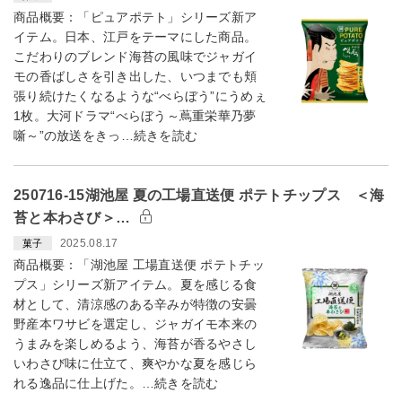
商品概要：「ピュアポテト」シリーズ新ア
イテム。日本、江戸をテーマにした商品。
こだわりのブレンド海苔の風味でジャガイ
モの香ばしさを引き出した、いつまでも頬
張り続けたくなるような“べらぼう”にうめぇ
1枚。大河ドラマ“べらぼう～蔦重栄華乃夢
噺～”の放送をきっ…続きを読む
250716-15湖池屋 夏の工場直送便 ポテトチップス ＜海
苔と本わさび＞…
2025.08.17
菓子
商品概要：「湖池屋 工場直送便 ポテトチッ
プス」シリーズ新アイテム。夏を感じる食
材として、清涼感のある辛みが特徴の安曇
野産本ワサビを選定し、ジャガイモ本来の
うまみを楽しめるよう、海苔が香るやさし
いわさび味に仕立て、爽やかな夏を感じら
れる逸品に仕上げた。…続きを読む