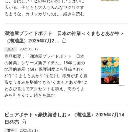
に、香ばしいエビの味わいが口いっぱいに
広がる。子どもも大人もみんなワクワクす
るような、カリッカリなのに…続きを読む
湖池屋プライドポテト 日本の神業＜くまもとあか牛＞
（湖池屋）2025年7月2…
2025.08.17
菓子
商品概要：「湖池屋プライドポテト 日本
の神業」シリーズ新アイテム。18年に国の
地理的表示（GI）保護制度にも登録された
和牛“くまもとあか牛”を使用。赤身が多く豊
富なうまみを堪能できる“くまもとあか牛”に
わさび醤油でアクセントを加え、肉のうま
みを引き立て…続きを読む
ピュアポテト＜豪快海苔しお＞（湖池屋）2025年7月14
日発売
2025.08.17
菓子