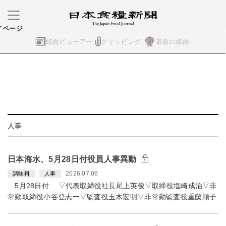
イページ
紙面ビューアー
クリッピング
最新の紙面
人事
日本海水、5月28日付役員人事異動
2026.07.06
調味料
人事
5月28日付 ▽代表取締役社長尾上英俊▽取締役塩崎成治▽非
常勤取締役小谷登志一▽監査役玉木宏明▽非常勤監査役重藤順子