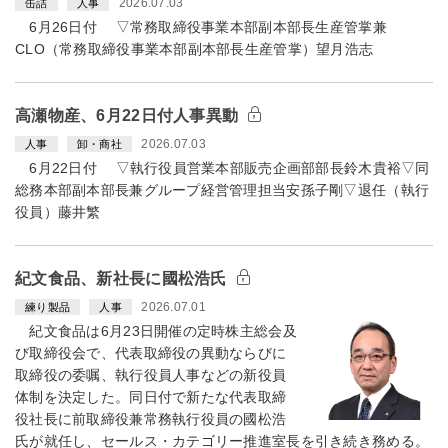
2026.07.03
缶詰
人事
6月26日付 ▽常務取締役事業本部副本部長生産管掌兼
CLO（常務取締役事業本部副本部長生産管掌）望月浩志
高瀬物産、6月22日付人事異動
2026.07.03
人事
卸・商社
6月22日付 ▽執行役員営業本部販売企画部部長鈴木貴裕▽同
総務本部副本部長兼グループ経営管理担当安孫子剛▽退任（執行
役員）藤井繁
紀文食品、新社長に國松浩氏
2026.07.01
練り製品
人事
紀文食品は6月23日開催の定時株主総会及
び取締役会で、代表取締役の異動ならびに
取締役の委嘱、執行役員人事などの新役員
体制を決定した。同日付で新たな代表取締
役社長に前取締役兼常務執行役員の國松浩
氏が就任し、セールス・カテゴリー推進室長を引き続き務める。