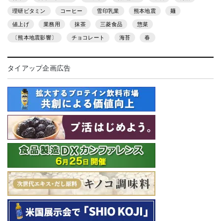
理研ビタミン
コーヒー
雪印乳業
熊本地震
麺
値上げ
業務用
抹茶
三菱食品
惣菜
〔熊本地震影響〕
チョコレート
海苔
春
タイアップ企画広告