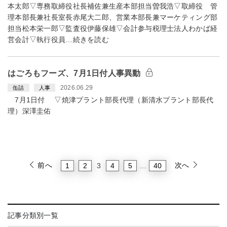
本太郎▽専務取締役社長補佐兼生産本部担当曽我浩▽取締役 管
理本部長兼社長室長赤尾大二郎、営業本部長兼マーケティング部
担当松本栄一郎▽監査役伊藤保雄▽会計参与税理士法人わかば経
営会計▽執行役員…続きを読む
はごろもフーズ、7月1日付人事異動
2026.06.29
缶詰
人事
7月1日付 ▽焼津プラント部長代理（新清水プラント部長代
理）深澤圭佑
前へ
次へ
1
2
4
5
40
3
…
記事分類別一覧