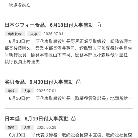
…続きを読む
日本ジフィー食品、6月18日付人事異動
2026.07.01
農産乾物
人事
6月18日付 ▽代表取締役社長野尻正輝▽取締役 総務管理本
部長佐藤晴久、営業本部長酒井英司、鮫島賢夫▽監査役紺谷昌生
▽執行役員 開発本部長山下幸司、総務本部長小森厚哉▽退任
執行役員上野達夫
谷貝食品、6月30日付人事異動
2026.07.01
珍味
人事
6月30日付 ▽代表取締役社長（取締役営業部長）地頭所紘一
日本盛、6月19日付人事異動
2026.06.29
酒類
人事
6月19日 ▽代表取締役 取締役会長森本直樹、取締役社長森