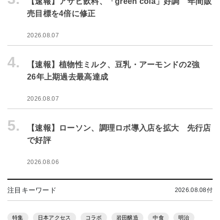
【速報】アサヒ飲料、「green cola」好調 年間販
売目標を4倍に修正
2026.08.07
4.
【速報】植物性ミルク、豆乳・アーモンドの2強
26年上期過去最高達成
2026.08.07
5.
【速報】ローソン、調理ロボ導入店を拡大 先行店
で好評
2026.08.06
注目キーワード
2026.08.08付
特集
日本アクセス
コラボ
岩田醸造
中食
明治