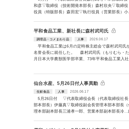
和彦▽取締役（技術開発本部長）森村欣央▽取締役
役員（特販部長）森田宏▽執行役員（営業部長）小
平和食品工業、新社長に森村武司氏
2026.06.17
調理品・コメまわり品
人事
平和食品工業は6月の定時株主総会で森村武司氏
名誉会長に就任した。 森村武司氏（もりむら・たけし
月日本大学農獣医学部卒業、73年平和食品工業入社
仙台水産、5月26日付人事異動
2026.06.17
生鮮食品
人事
5月26日付 ▽代表取締役会長（代表取締役社長
部本部長）伊藤真▽取締役副会長管理本部本部長（
理本部副本部長三浦孝一郎、営業本部副本部長冷…