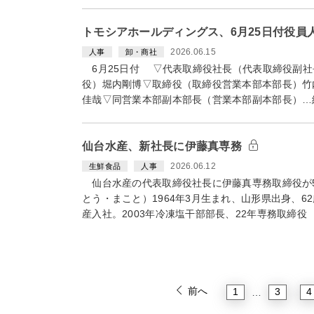
トモシアホールディングス、6月25日付役員
2026.06.15
人事
卸・商社
6月25日付 ▽代表取締役社長（代表取締役副社
役）堀内剛博▽取締役（取締役営業本部本部長）竹
佳哉▽同営業本部副本部長（営業本部副本部長）…
仙台水産、新社長に伊藤真専務
2026.06.12
生鮮食品
人事
仙台水産の代表取締役社長に伊藤真専務取締役が5
とう・まこと）1964年3月生まれ、山形県出身、6
産入社。2003年冷凍塩干部部長、22年専務取締役
前へ
1
3
4
…