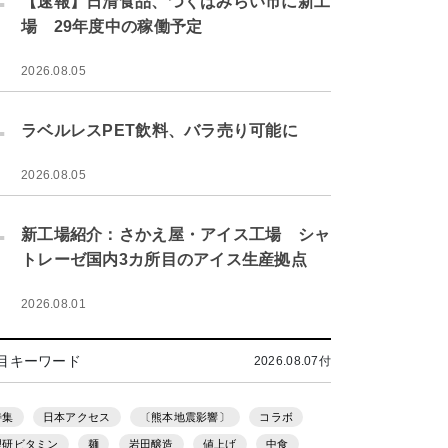
【速報】日清食品、つくばみらい市に新工
場 29年度中の稼働予定
2026.08.05
.
ラベルレスPET飲料、バラ売り可能に
2026.08.05
.
新工場紹介：さかえ屋・アイス工場 シャ
トレーゼ国内3カ所目のアイス生産拠点
2026.08.01
目キーワード
2026.08.07付
特集
日本アクセス
〔熊本地震影響〕
コラボ
理研ビタミン
麺
岩田醸造
値上げ
中食