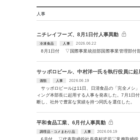
人事
ニチレイフーズ、8月1日付人事異動
2026.06.22
冷凍食品
人事
8月1日付 ▽国際事業統括部国際事業管理部付
サッポロビール、中村洋一氏を執行役員に起
2026.06.19
酒類
人事
サッポロビールは11日、日清食品の「完全メシ」
ィング本部長に起用する人事を発表した。7月1日
断し、社外で豊富な実績を持つ同氏を選任した。
平和食品工業、6月付人事異動
2026.06.19
調理品・コメまわり品
人事
6月付 ▽代表取締役社長森村武司▽常務取締役