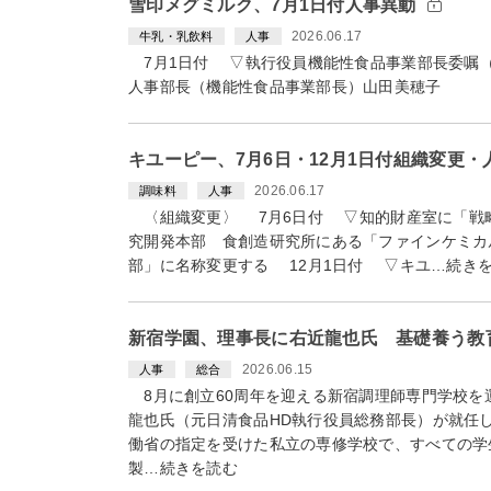
雪印メグミルク、7月1日付人事異動
2026.06.17
牛乳・乳飲料
人事
7月1日付 ▽執行役員機能性食品事業部長委嘱
人事部長（機能性食品事業部長）山田美穂子
キユーピー、7月6日・12月1日付組織変更
2026.06.17
調味料
人事
〈組織変更〉 7月6日付 ▽知的財産室に「戦
究開発本部 食創造研究所にある「ファインケミカ
部」に名称変更する 12月1日付 ▽キユ…続き
新宿学園、理事長に右近龍也氏 基礎養う教
2026.06.15
人事
総合
8月に創立60周年を迎える新宿調理師専門学校を
龍也氏（元日清食品HD執行役員総務部長）が就任
働省の指定を受けた私立の専修学校で、すべての学
製…続きを読む