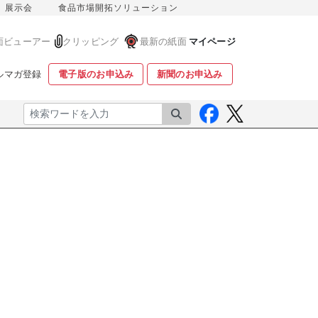
展示会
食品市場開拓ソリューション
面ビューアー
クリッピング
最新の紙面
マイページ
ルマガ登録
電子版のお申込み
新聞のお申込み
検索