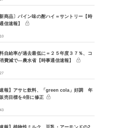
新商品〕パイン味の酎ハイ＝サントリー【時
通信速報】
:10
料自給率が過去最低に＝２５年度３７％、コ
消費減で―農水省【時事通信速報】
:27
速報】アサヒ飲料、「green cola」好調 年
販売目標を4倍に修正
:43
速報】植物性ミルク、豆乳・アーモンドの2