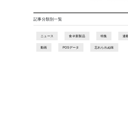
記事分類別一覧
ニュース
食＠新製品
特集
連
動画
POSデータ
忘れられぬ味