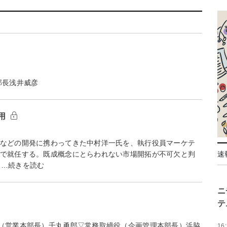
部長浅井威彦
用
などの開発に携わってきた中村洋一氏を、執行役員マーケテ
付で就任する。既成概念にとらわれない市場開拓が不可欠と判
速
 …続きを読む
ニ
テ
（営業本部長）千丸勇郎▽常務取締役（企画管理本部長）浜脇
16