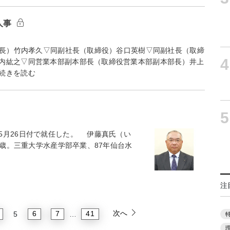
人事
長）竹内孝久▽同副社長（取締役）谷口英樹▽同副社長（取締
4
内紘之▽同営業本部副本部長（取締役営業本部副本部長）井上
続きを読む
5
月26日付で就任した。 伊藤真氏（い
2歳。三重大学水産学部卒業、87年仙台水
注
次へ
6
7
41
5
…