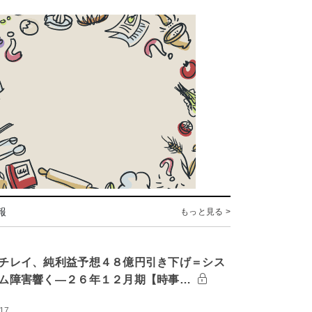
報
もっと見る >
チレイ、純利益予想４８億円引き下げ＝シス
ム障害響く―２６年１２月期【時事…
:17