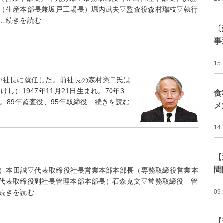
（生産本部長兼坂戸工場長）堀内武夫▽監査役森村瑞枝▽執行
…続きを読む
〔
事
15
が社長に就任した。前社長の森村憲二氏は
）1947年11月21日生まれ。70年3
食
。89年監査役、95年取締役…続きを読む
メ
14
【
間
）本田誠▽代表取締役社長営業本部本部長（専務取締役営業本
代表取締役副社長管理本部本部長）石森克文▽常務取締役 管
09
続きを読む
【