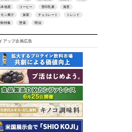
熊本地震
コーヒー
雪印乳業
海苔
レモン果汁
抹茶
チョコレート
トレンド
製粉特集
惣菜
明治
イアップ企画広告