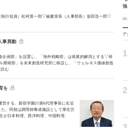
強
（執行役員）松村英一郎▽秘書室長（人事部長）坂田浩一郎▽
09
ア
・人事異動
1
略企画部」を設置し、「海外戦略部」は発展的解消とする▽研
ル開発部」を未来創造研究所に移設し、「ウェルネス価値創造
を読む
2
育を
運営する、新宿学園の第6代理事長に右近
した。同校は調理師養成施設として厚生労
生が日本料理、西洋料理、中国料理、
3