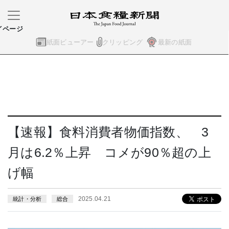
イページ
紙面ビューアー
クリッピング
最新の紙面
【速報】食料消費者物価指数、 3
月は6.2％上昇 コメが90％超の上
げ幅
2025.04.21
統計・分析
総合