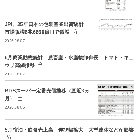
JPI、25年日本の包装産業出荷統計
市場規模6兆6666億円で微増
2026.08.07
6月商業動態統計 農畜産・水産物卸伸長 トマト・キュ
ウリ高値推移
2026.08.07
RDSスーパー定番売価推移（直近3ヵ
月）
2026.08.05
5月宿泊・飲食売上高 伸び幅拡大 大型連休などが影響