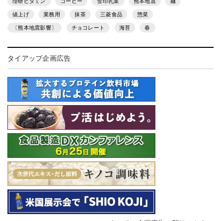
理研ビタミン
コーヒー
雪印乳業
熊本地震
麺
値上げ
業務用
抹茶
三菱食品
惣菜
〔熊本地震影響〕
チョコレート
海苔
春
タイアップ企画広告