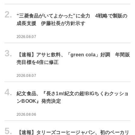
2.
“三菱食品がいてよかった”に全力 4戦略で製販の
成長支援 伊藤社長が方針示す
2026.08.07
3.
【速報】アサヒ飲料、「green cola」好調 年間販
売目標を4倍に修正
2026.08.07
4.
紀文食品、『長さ1m!紀文の超!BIGちくわクッショ
ンBOOK』発売決定
2026.08.06
5.
【速報】タリーズコーヒージャパン、初のベーカリ