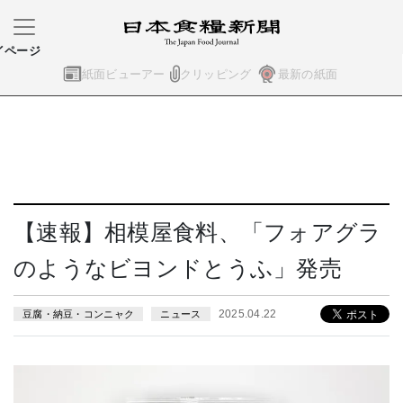
イページ
紙面ビューアー
クリッピング
最新の紙面
【速報】相模屋食料、「フォアグラ
のようなビヨンドとうふ」発売
2025.04.22
豆腐・納豆・コンニャク
ニュース