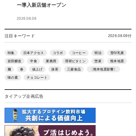
ー導入新店舗オープン
2026.08.06
注目キーワード
2026.08.09付
特集
日本アクセス
コラボ
コーヒー
明治
雪印乳業
岩田醸造
中食
業務用
理研ビタミン
惣菜
熊本地震
麺
春
値上げ
抹茶
三菱食品
〔熊本地震影響〕
味の素
チョコレート
タイアップ企画広告