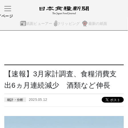
イページ
紙面ビューアー
クリッピング
最新の紙面
【速報】3月家計調査、食糧消費支
出6ヵ月連続減少 酒類など伸長
2025.05.12
統計・分析