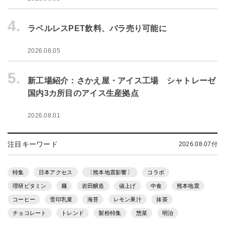
4.
ラベルレスPET飲料、バラ売り可能に
2026.08.05
5.
新工場紹介：さかえ屋・アイス工場 シャトレーゼ
国内3カ所目のアイス生産拠点
2026.08.01
注目キーワード
2026.08.07付
特集
日本アクセス
〔熊本地震影響〕
コラボ
理研ビタミン
麺
岩田醸造
値上げ
中食
熊本地震
コーヒー
雪印乳業
海苔
レモン果汁
抹茶
チョコレート
トレンド
製粉特集
惣菜
明治