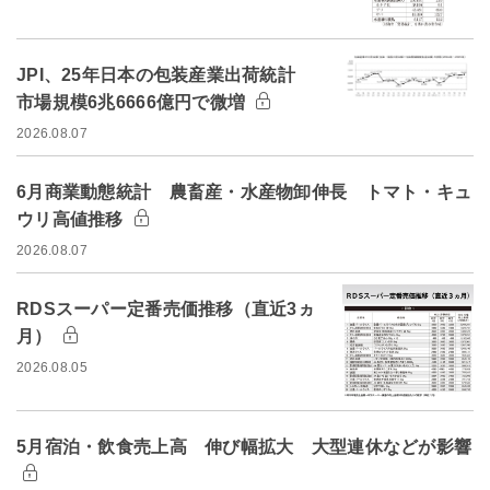
JPI、25年日本の包装産業出荷統計
市場規模6兆6666億円で微増
2026.08.07
6月商業動態統計 農畜産・水産物卸伸長 トマト・キュ
ウリ高値推移
2026.08.07
RDSスーパー定番売価推移（直近3ヵ
月）
2026.08.05
5月宿泊・飲食売上高 伸び幅拡大 大型連休などが影響