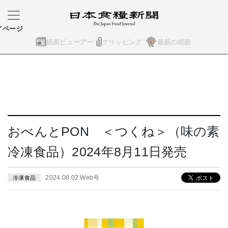
イページ
紙面ビューアー
クリッピング
最新の紙面
おべんとPON ＜つくね＞（味の素
冷凍食品）2024年8月11日発売
2024.08.02 Web号
冷凍食品