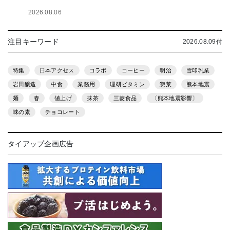
2026.08.06
注目キーワード
2026.08.09付
特集
日本アクセス
コラボ
コーヒー
明治
雪印乳業
岩田醸造
中食
業務用
理研ビタミン
惣菜
熊本地震
麺
春
値上げ
抹茶
三菱食品
〔熊本地震影響〕
味の素
チョコレート
タイアップ企画広告