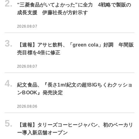
2.
“三菱食品がいてよかった”に全力 4戦略で製販の
成長支援 伊藤社長が方針示す
2026.08.07
3.
【速報】アサヒ飲料、「green cola」好調 年間販
売目標を4倍に修正
2026.08.07
4.
紀文食品、『長さ1m!紀文の超!BIGちくわクッショ
ンBOOK』発売決定
2026.08.06
5.
【速報】タリーズコーヒージャパン、初のベーカリ
ー導入新店舗オープン