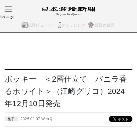
イページ
紙面ビューアー
クリッピング
最新の紙面
ポッキー ＜2層仕立て バニラ香
るホワイト＞（江崎グリコ）2024
年12月10日発売
2025.01.07 Web号
菓子