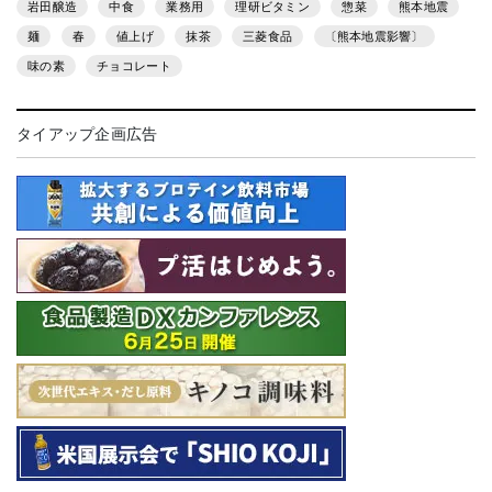
岩田醸造
中食
業務用
理研ビタミン
惣菜
熊本地震
麺
春
値上げ
抹茶
三菱食品
〔熊本地震影響〕
味の素
チョコレート
タイアップ企画広告