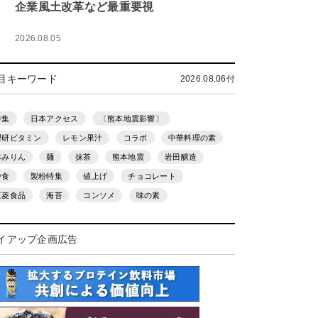
企業風土改革など最重要視
2026.08.05
目キーワード
2026.08.06付
特集
日本アクセス
〔熊本地震影響〕
理研ビタミン
レモン果汁
コラボ
中華料理の素
本みりん
麺
抹茶
熊本地震
岩田醸造
中食
製粉特集
値上げ
チョコレート
三菱食品
海苔
コンソメ
味の素
イアップ企画広告