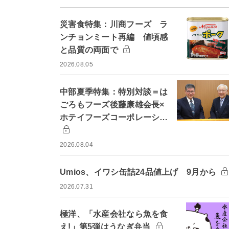
災害食特集：川商フーズ ラ
ンチョンミート再編 値頃感
と品質の両面で
2026.08.05
中部夏季特集：特別対談＝は
ごろもフーズ後藤康雄会長×
ホテイフーズコーポレーシ…
2026.08.04
Umios、イワシ缶詰24品値上げ 9月から
2026.07.31
極洋、「水産会社なら魚を食
え!」第5弾はうなぎ弁当