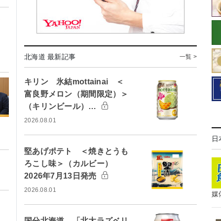
北海道 最新記事
一覧 >
キリン 氷結mottainai ＜
富良野メロン（期間限定）＞
（キリンビール）…
2026.08.01
日
堅あげポテト ＜焼きとうも
ろこし味＞（カルビー）
2026年7月13日発売
2026.08.01
媒
国分北海道、「北大ラズベリ