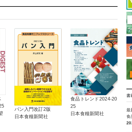
書
ス
食品トレンド2024-20
25
25
パン入門改訂2版
最
望
日本食糧新聞社
日本食糧新聞社
食
2