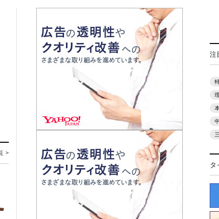
注
覧 >
タ