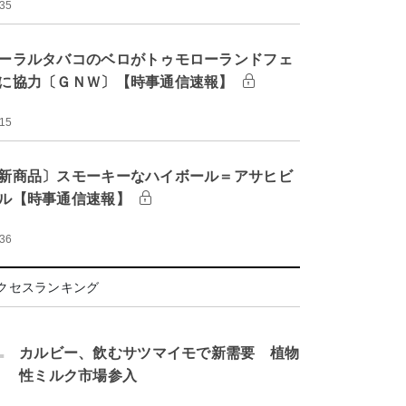
:35
ーラルタバコのベロがトゥモローランドフェ
に協力〔ＧＮＷ〕【時事通信速報】
:15
新商品〕スモーキーなハイボール＝アサヒビ
ル【時事通信速報】
:36
クセスランキング
.
カルビー、飲むサツマイモで新需要 植物
性ミルク市場参入