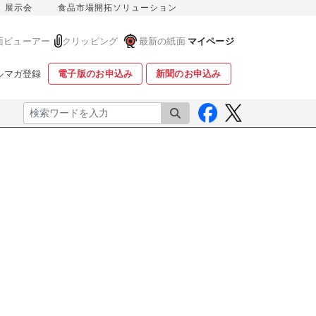
展示会
食品市場開拓ソリューション
面ビューアー
クリッピング
最新の紙面
マイページ
ルマガ登録
電子版のお申込み
新聞のお申込み
検索