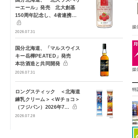
ーエール」発売 北大創基
150周年記念し、4者連携…
媒
2026.07.31
国分北海道、「マルスウイス
キー岳樺PEATED」発売
本坊酒造と共同開発
媒
2026.07.31
特
ロングスティック ＜北海道
練乳クリーム＞＜Wチョコ＞
（フジパン）2026年7…
2026.07.28