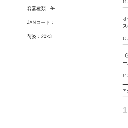
16
容器種類：缶
オ
JANコード：
ス
荷姿：20×3
15
〔
ー
14
ア
1