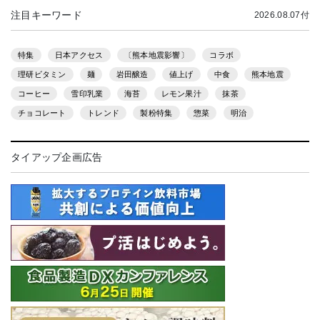
注目キーワード
2026.08.07付
特集
日本アクセス
〔熊本地震影響〕
コラボ
理研ビタミン
麺
岩田醸造
値上げ
中食
熊本地震
コーヒー
雪印乳業
海苔
レモン果汁
抹茶
チョコレート
トレンド
製粉特集
惣菜
明治
タイアップ企画広告