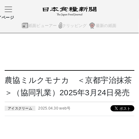
イページ
紙面ビューアー
クリッピング
最新の紙面
農協ミルクモナカ ＜京都宇治抹茶
＞（協同乳業）2025年3月24日発売
2025.04.30 web号
アイスクリーム