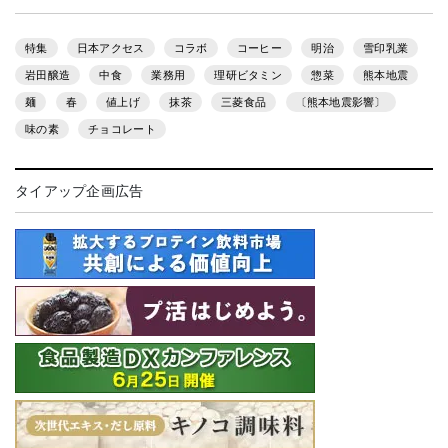
特集
日本アクセス
コラボ
コーヒー
明治
雪印乳業
岩田醸造
中食
業務用
理研ビタミン
惣菜
熊本地震
麺
春
値上げ
抹茶
三菱食品
〔熊本地震影響〕
味の素
チョコレート
タイアップ企画広告