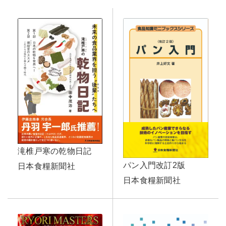
滝椎戸寒の乾物日記
パン入門改訂2版
日本食糧新聞社
日本食糧新聞社