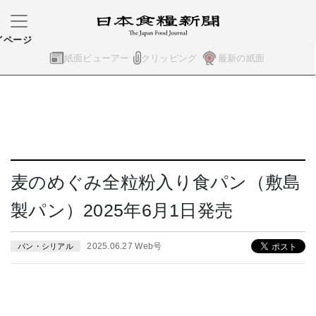
イページ
紙面ビューアー
クリッピング
最新の紙面
麦のめぐみ全粒粉入り食パン（敷島
製パン）2025年6月1日発売
2025.06.27 Web号
パン・シリアル