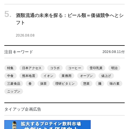
5.
酒類流通の未来を探る：ビール類＝価値競争へとシ
フト
2026.08.08
注目キーワード
2026.08.11付
特集
日本アクセス
コラボ
コーヒー
雪印乳業
明治
中食
熊本地震
イオン
業務用
オープン
値上げ
三菱食品
春
抹茶
理研ビタミン
惣菜
麺
味の素
ニップン
タイアップ企画広告