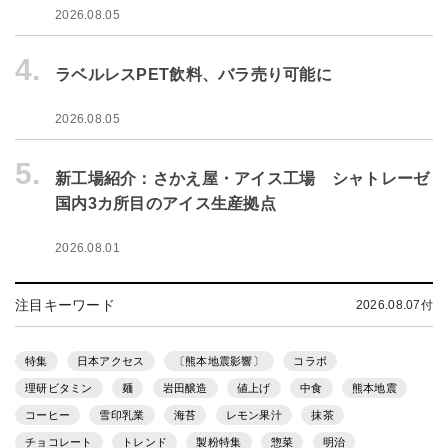
2026.08.05
4.
ラベルレスPET飲料、バラ売り可能に
2026.08.05
5.
新工場紹介：さかえ屋・アイス工場 シャトレーゼ
国内3カ所目のアイス生産拠点
2026.08.01
注目キーワード
2026.08.07付
特集
日本アクセス
〔熊本地震影響〕
コラボ
理研ビタミン
麺
岩田醸造
値上げ
中食
熊本地震
コーヒー
雪印乳業
海苔
レモン果汁
抹茶
チョコレート
トレンド
製粉特集
惣菜
明治