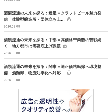
酒類流通の未来を探る：近畿＝クラフトビール魅力発
信 体験型醸造所・団体立ち上…
2026.08.08
酒類流通の未来を探る：中部＝高価格帯業態の苦戦続
く 地方都市は需要底上げ課題
2026.08.08
酒類流通の未来を探る：関東＝適正価格転嫁へ環境整
備 酒類卸、物流効率化へ対応…
2026.08.08