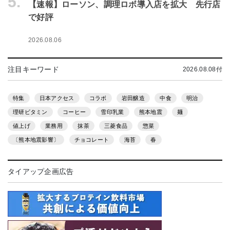
5.
【速報】ローソン、調理ロボ導入店を拡大 先行店
で好評
2026.08.06
注目キーワード
2026.08.08付
特集
日本アクセス
コラボ
岩田醸造
中食
明治
理研ビタミン
コーヒー
雪印乳業
熊本地震
麺
値上げ
業務用
抹茶
三菱食品
惣菜
〔熊本地震影響〕
チョコレート
海苔
春
タイアップ企画広告