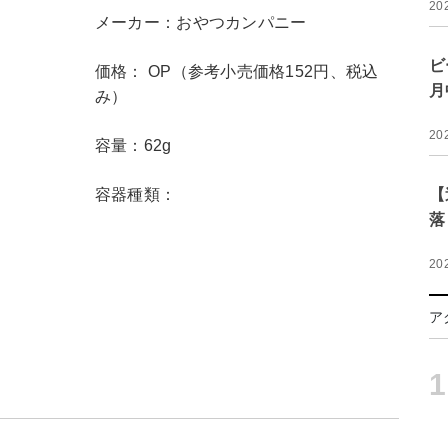
20
メーカー：おやつカンパニー
ビ
価格： OP（参考小売価格152円、税込
月
み）
20
容量：62g
容器種類：
【
落
20
ア
1