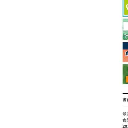
書
最
食
2