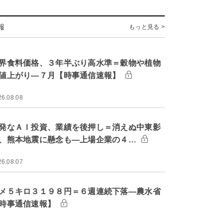
報
もっと見る >
界食料価格、３年半ぶり高水準＝穀物や植物
値上がり―７月【時事通信速報】
26.08.08
発なＡＩ投資、業績を後押し＝消えぬ中東影
、熊本地震に懸念も―上場企業の４…
26.08.07
メ５キロ３１９８円＝６週連続下落―農水省
時事通信速報】