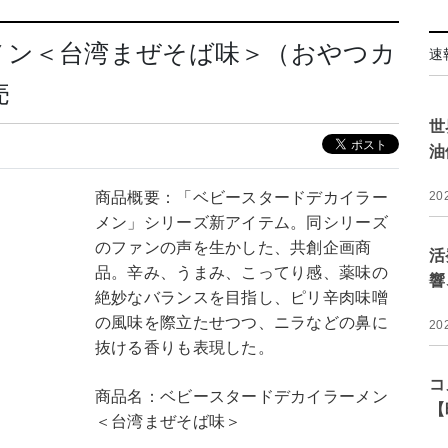
メン＜台湾まぜそば味＞（おやつカ
速
売
世
油
商品概要：「ベビースタードデカイラー
20
メン」シリーズ新アイテム。同シリーズ
のファンの声を生かした、共創企画商
活
品。辛み、うまみ、こってり感、薬味の
響
絶妙なバランスを目指し、ピリ辛肉味噌
の風味を際立たせつつ、ニラなどの鼻に
20
抜ける香りも表現した。
コ
商品名：ベビースタードデカイラーメン
【
＜台湾まぜそば味＞