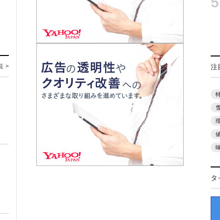
5
覧 >
注
タ