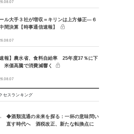
26.08.07
ール大手３社が増収＝キリンは上方修正―６
中間決算【時事通信速報】
26.08.07
速報】農水省、食料自給率 25年度37％に下
 米価高騰で消費減響く
26.08.07
クセスランキング
.
◆酒類流通の未来を探る：一杯の意味問い
直す時代へ 酒税改正、新たな転換点に