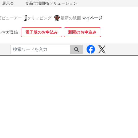
展示会
食品市場開拓ソリューション
面ビューアー
クリッピング
最新の紙面
マイページ
ルマガ登録
電子版のお申込み
新聞のお申込み
検索