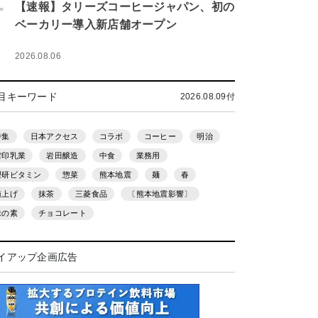
.
【速報】タリーズコーヒージャパン、初の
ベーカリー導入新店舗オープン
2026.08.06
目キーワード
2026.08.09付
特集
日本アクセス
コラボ
コーヒー
明治
雪印乳業
岩田醸造
中食
業務用
理研ビタミン
惣菜
熊本地震
麺
春
値上げ
抹茶
三菱食品
〔熊本地震影響〕
味の素
チョコレート
イアップ企画広告