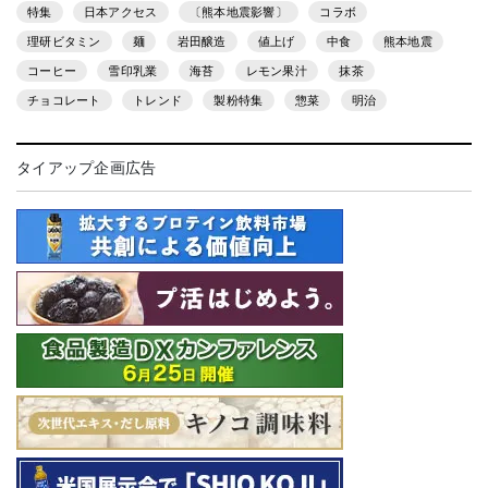
特集
日本アクセス
〔熊本地震影響〕
コラボ
理研ビタミン
麺
岩田醸造
値上げ
中食
熊本地震
コーヒー
雪印乳業
海苔
レモン果汁
抹茶
チョコレート
トレンド
製粉特集
惣菜
明治
タイアップ企画広告