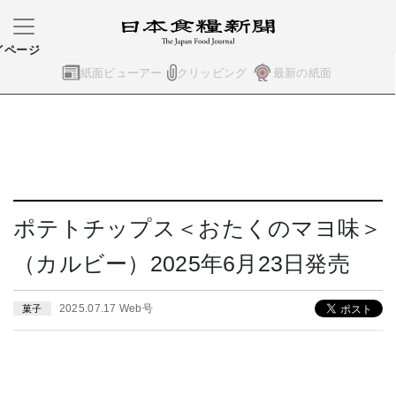
イページ
紙面ビューアー
クリッピング
最新の紙面
ポテトチップス＜おたくのマヨ味＞
（カルビー）2025年6月23日発売
2025.07.17 Web号
菓子