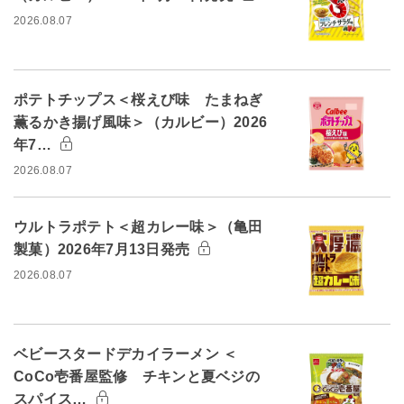
2026.08.07
ポテトチップス＜桜えび味 たまねぎ
薫るかき揚げ風味＞（カルビー）2026
年7…
2026.08.07
ウルトラポテト＜超カレー味＞（亀田
製菓）2026年7月13日発売
2026.08.07
ベビースタードデカイラーメン ＜
CoCo壱番屋監修 チキンと夏ベジの
スパイス…