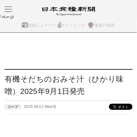
イページ
紙面ビューアー
クリッピング
最新の紙面
有機そだちのおみそ汁（ひかり味
噌）2025年9月1日発売
2025.09.01 Web号
スープ