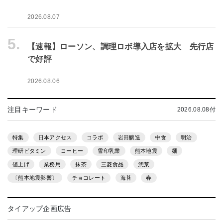
2026.08.07
5.
【速報】ローソン、調理ロボ導入店を拡大 先行店
で好評
2026.08.06
注目キーワード
2026.08.08付
特集
日本アクセス
コラボ
岩田醸造
中食
明治
理研ビタミン
コーヒー
雪印乳業
熊本地震
麺
値上げ
業務用
抹茶
三菱食品
惣菜
〔熊本地震影響〕
チョコレート
海苔
春
タイアップ企画広告