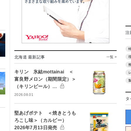
注
北海道 最新記事
一覧 >
キリン 氷結mottainai ＜
富良野メロン（期間限定）＞
（キリンビール）…
2026.08.01
タ
堅あげポテト ＜焼きとうも
ろこし味＞（カルビー）
2026年7月13日発売