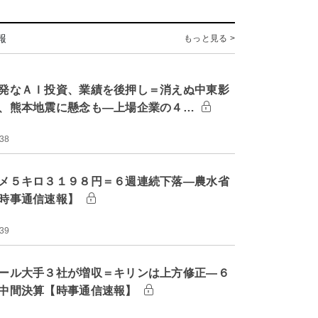
報
もっと見る >
発なＡＩ投資、業績を後押し＝消えぬ中東影
、熊本地震に懸念も―上場企業の４…
:38
メ５キロ３１９８円＝６週連続下落―農水省
時事通信速報】
:39
ール大手３社が増収＝キリンは上方修正―６
中間決算【時事通信速報】