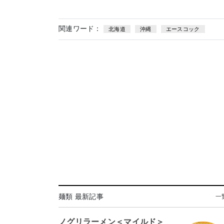
関連ワード：
北海道
沖縄
エースコック
麺類 最新記事
一
ノグリラーメン＜マイルド＞