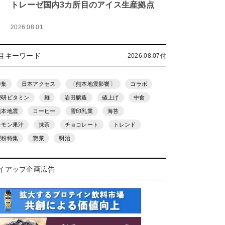
トレーゼ国内3カ所目のアイス生産拠点
2026.08.01
目キーワード
2026.08.07付
特集
日本アクセス
〔熊本地震影響〕
コラボ
理研ビタミン
麺
岩田醸造
値上げ
中食
熊本地震
コーヒー
雪印乳業
海苔
レモン果汁
抹茶
チョコレート
トレンド
製粉特集
惣菜
明治
イアップ企画広告