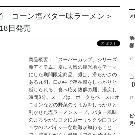
海道 コーン塩バター味ラーメン＞
速
18日発売
活
響
商品概要：「スーパーカップ」シリーズ
19
新アイテム。夏に人気の観光地をテーマ
にした期間限定商品。麺は、滑らかさの
コ
ある丸刃。口の中で存在感をしっかりと
【
感じられる、食べ応え抜群の麺。湯戻し
時間3分。スープは、ポークをベースにオ
17
ニオンなどの野菜のうまみをしっかりと
利かせた塩ラーメンスープ。バター風味
ビ
のまろやかなコクにガーリックや白コシ
月
ョウのスパイシーな刺激が加わること
で、濃厚ながらも最後まで食べ続けたく