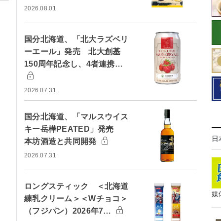
2026.08.01
国分北海道、「北大ラズベリ
ーエール」発売 北大創基
150周年記念し、4者連携…
2026.07.31
国分北海道、「マルスウイス
キー岳樺PEATED」発売
日
本坊酒造と共同開発
2026.07.31
ロングスティック ＜北海道
媒
練乳クリーム＞＜Wチョコ＞
（フジパン）2026年7…