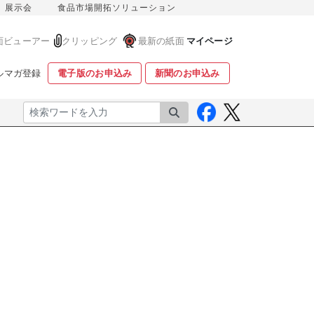
展示会
食品市場開拓ソリューション
面ビューアー
クリッピング
最新の紙面
マイページ
ルマガ登録
電子版のお申込み
新聞のお申込み
検索