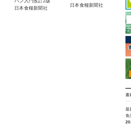
パン入門改訂2版
日本食糧新聞社
日本食糧新聞社
書
最
食
2