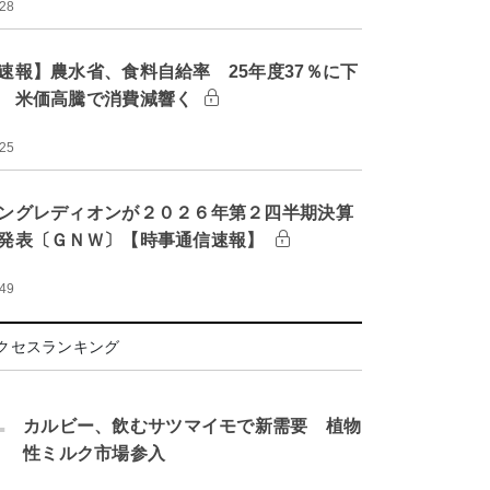
:28
速報】農水省、食料自給率 25年度37％に下
 米価高騰で消費減響く
:25
ングレディオンが２０２６年第２四半期決算
発表〔ＧＮＷ〕【時事通信速報】
:49
クセスランキング
.
カルビー、飲むサツマイモで新需要 植物
性ミルク市場参入