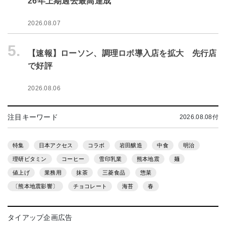
26年上期過去最高達成
2026.08.07
5.
【速報】ローソン、調理ロボ導入店を拡大 先行店
で好評
2026.08.06
注目キーワード
2026.08.08付
特集
日本アクセス
コラボ
岩田醸造
中食
明治
理研ビタミン
コーヒー
雪印乳業
熊本地震
麺
値上げ
業務用
抹茶
三菱食品
惣菜
〔熊本地震影響〕
チョコレート
海苔
春
タイアップ企画広告