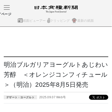
イページ
紙面ビューアー
クリッピング
最新の紙面
明治ブルガリアヨーグルトあじわい
芳醇 ＜オレンジコンフィチュール
＞（明治）2025年8月5日発売
2025.09.07 Web号
デザート・ヨーグルト