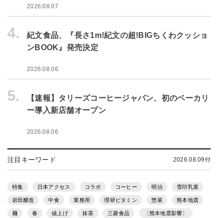
2026.08.07
4.
紀文食品、『長さ1m!紀文の超!BIGちくわクッショ
ンBOOK』発売決定
2026.08.06
5.
【速報】タリーズコーヒージャパン、初のベーカリ
ー導入新店舗オープン
2026.08.06
注目キーワード
2026.08.09付
特集
日本アクセス
コラボ
コーヒー
明治
雪印乳業
岩田醸造
中食
業務用
理研ビタミン
惣菜
熊本地震
麺
春
値上げ
抹茶
三菱食品
〔熊本地震影響〕