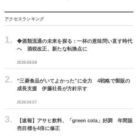
アクセスランキング
1.
◆酒類流通の未来を探る：一杯の意味問い直す時代
へ 酒税改正、新たな転換点に
2026.08.08
2.
“三菱食品がいてよかった”に全力 4戦略で製販の
成長支援 伊藤社長が方針示す
2026.08.07
3.
【速報】アサヒ飲料、「green cola」好調 年間販
売目標を4倍に修正