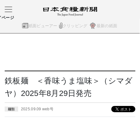
イページ
紙面ビューアー
クリッピング
最新の紙面
鉄板麺 ＜香味うま塩味＞（シマダ
ヤ）2025年8月29日発売
2025.09.09 web号
麺類