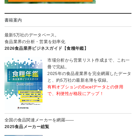
書籍案内
最新5万社のデータベース。
食品業界の分析・営業を効率化
2026食品業界ビジネスガイド【食糧年鑑】
市場分析から営業リスト作成まで、これ一
冊で完結。
2025年の食品産業界を完全網羅したデータ
と、約5万社の最新名簿を収録。
有料オプションのExcelデータとの併用
で、利便性が格段にアップ！
全国の食品関連メーカーを網羅――
2025食品メーカー総覧