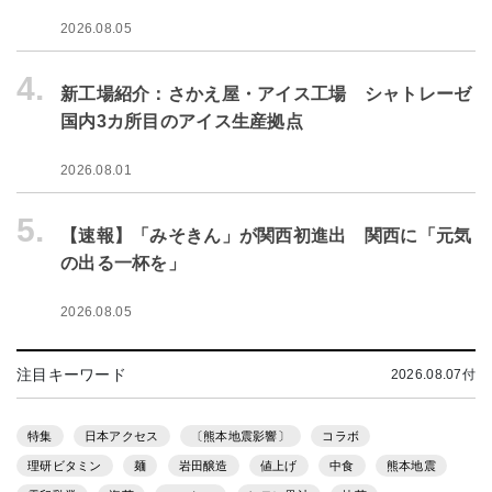
2026.08.05
4.
新工場紹介：さかえ屋・アイス工場 シャトレーゼ
国内3カ所目のアイス生産拠点
2026.08.01
5.
【速報】「みそきん」が関西初進出 関西に「元気
の出る一杯を」
2026.08.05
注目キーワード
2026.08.07付
特集
日本アクセス
〔熊本地震影響〕
コラボ
理研ビタミン
麺
岩田醸造
値上げ
中食
熊本地震