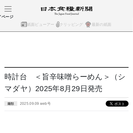
イページ
紙面ビューアー
クリッピング
最新の紙面
時計台 ＜旨辛味噌らーめん＞（シ
マダヤ）2025年8月29日発売
2025.09.09 web号
麺類