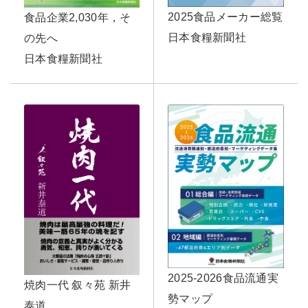
2025食品メーカー総覧
食品企業2,030年，そ
日本食糧新聞社
の先へ
日本食糧新聞社
2025-2026食品流通実
焼肉一代 叙々苑 新井
勢マップ
泰道