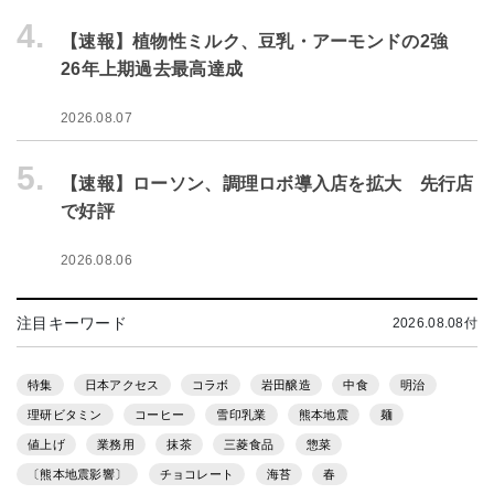
4.
【速報】植物性ミルク、豆乳・アーモンドの2強
26年上期過去最高達成
2026.08.07
5.
【速報】ローソン、調理ロボ導入店を拡大 先行店
で好評
2026.08.06
注目キーワード
2026.08.08付
特集
日本アクセス
コラボ
岩田醸造
中食
明治
理研ビタミン
コーヒー
雪印乳業
熊本地震
麺
値上げ
業務用
抹茶
三菱食品
惣菜
〔熊本地震影響〕
チョコレート
海苔
春