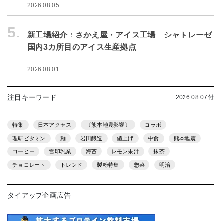
2026.08.05
5.
新工場紹介：さかえ屋・アイス工場 シャトレーゼ
国内3カ所目のアイス生産拠点
2026.08.01
注目キーワード
2026.08.07付
特集
日本アクセス
〔熊本地震影響〕
コラボ
理研ビタミン
麺
岩田醸造
値上げ
中食
熊本地震
コーヒー
雪印乳業
海苔
レモン果汁
抹茶
チョコレート
トレンド
製粉特集
惣菜
明治
タイアップ企画広告