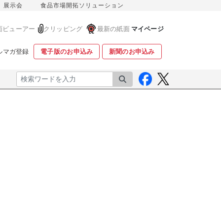
展示会
食品市場開拓ソリューション
面ビューアー
クリッピング
最新の紙面
マイページ
ルマガ登録
電子版のお申込み
新聞のお申込み
検索