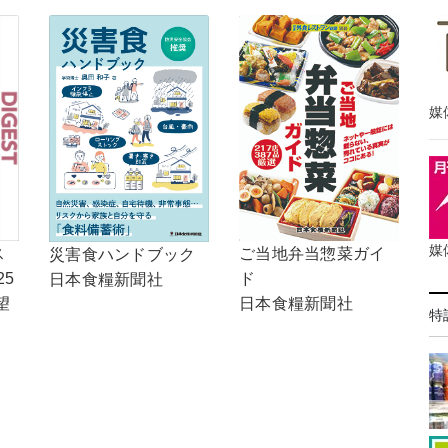
媒
媒
ご当地弁当惣菜ガイ
ス
災害食ハンドブック
ド
25
日本食糧新聞社
日本食糧新聞社
望
特