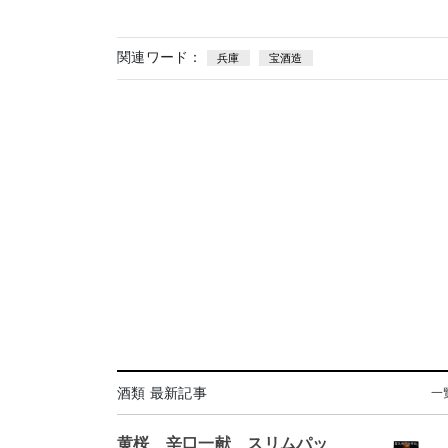
関連ワード：
兵庫
宝酒造
酒類 最新記事
一
黄桜 辛口一献 スリムパッ