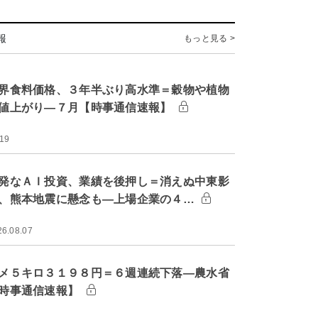
報
もっと見る >
界食料価格、３年半ぶり高水準＝穀物や植物
値上がり―７月【時事通信速報】
:19
発なＡＩ投資、業績を後押し＝消えぬ中東影
、熊本地震に懸念も―上場企業の４…
26.08.07
メ５キロ３１９８円＝６週連続下落―農水省
時事通信速報】