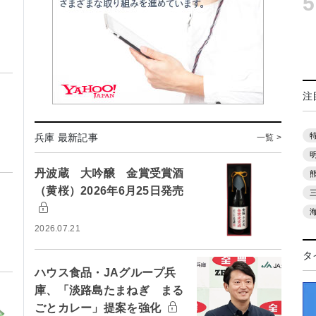
5
注
兵庫 最新記事
一覧 >
丹波蔵 大吟醸 金賞受賞酒
（黄桜）2026年6月25日発売
2026.07.21
タ
ハウス食品・JAグループ兵
庫、「淡路島たまねぎ まる
ごとカレー」提案を強化