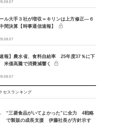
26.08.07
ール大手３社が増収＝キリンは上方修正―６
中間決算【時事通信速報】
26.08.07
速報】農水省、食料自給率 25年度37％に下
 米価高騰で消費減響く
26.08.07
クセスランキング
.
“三菱食品がいてよかった”に全力 4戦略
で製販の成長支援 伊藤社長が方針示す