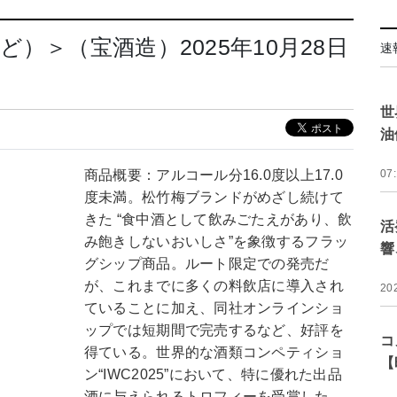
）＞（宝酒造）2025年10月28日
速
世
油
商品概要：アルコール分16.0度以上17.0
07
度未満。松竹梅ブランドがめざし続けて
きた “食中酒として飲みごたえがあり、飲
活
み飽きしないおいしさ”を象徴するフラッ
響
グシップ商品。ルート限定での発売だ
が、これまでに多くの料飲店に導入され
20
ていることに加え、同社オンラインショ
ップでは短期間で完売するなど、好評を
コ
得ている。世界的な酒類コンペティショ
【
ン“IWC2025”において、特に優れた出品
酒に与えられるトロフィーを受賞した。