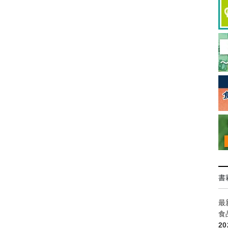
書
最
食
2