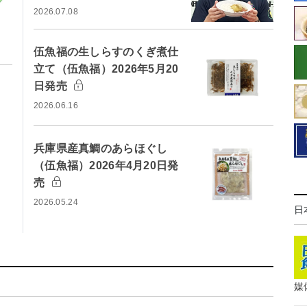
2026.07.08
伍魚福の生しらすのくぎ煮仕
立て（伍魚福）2026年5月20
日発売
2026.06.16
兵庫県産真鯛のあらほぐし
（伍魚福）2026年4月20日発
売
2026.05.24
日
媒