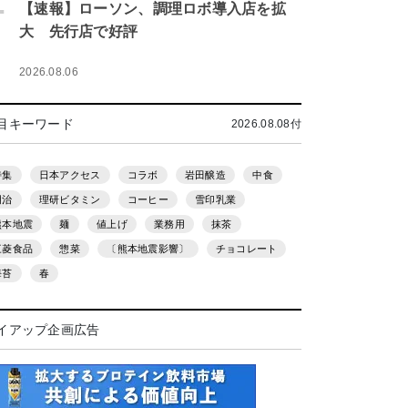
.
【速報】ローソン、調理ロボ導入店を拡
大 先行店で好評
2026.08.06
目キーワード
2026.08.08付
特集
日本アクセス
コラボ
岩田醸造
中食
明治
理研ビタミン
コーヒー
雪印乳業
熊本地震
麺
値上げ
業務用
抹茶
三菱食品
惣菜
〔熊本地震影響〕
チョコレート
海苔
春
イアップ企画広告