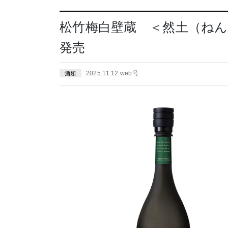
松竹梅白壁蔵 ＜然土（ねんど
発売
2025.11.12 web号
酒類