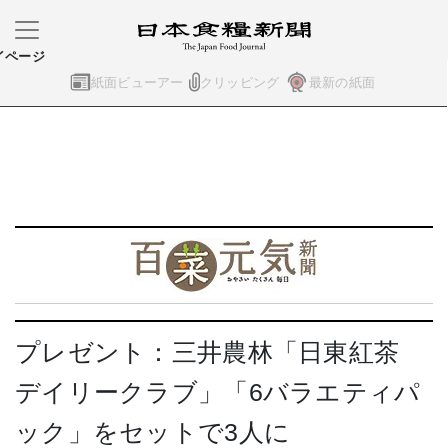
イページ
紙面ビューアー
クリッピング
最新の紙面
プレゼント：三井農林「日東紅茶
デイリークラブ」「6バラエティパ
ック」をセットで3人に