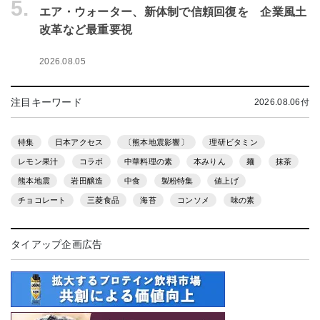
5.
エア・ウォーター、新体制で信頼回復を 企業風土
改革など最重要視
2026.08.05
注目キーワード
2026.08.06付
特集
日本アクセス
〔熊本地震影響〕
理研ビタミン
レモン果汁
コラボ
中華料理の素
本みりん
麺
抹茶
熊本地震
岩田醸造
中食
製粉特集
値上げ
チョコレート
三菱食品
海苔
コンソメ
味の素
タイアップ企画広告