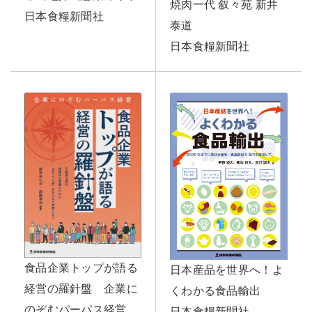
焼肉一代 叙々苑 新井
日本食糧新聞社
泰道
日本食糧新聞社
食品企業トップが語る
日本産品を世界へ！よ
経営の羅針盤 企業に
くわかる食品輸出
のぞむパーパス経営
日本食糧新聞社