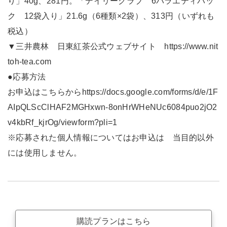
り」40g、281円。「デイリークラブ 6バラエティパッ
ク 12袋入り」21.6g（6種類×2袋）、313円（いずれも
税込）
▼三井農林 日東紅茶公式ウェブサイト https://www.nit
toh-tea.com
●応募方法
お申込はこちらからhttps://docs.google.com/forms/d/e/1F
AIpQLScClHAF2MGHxwn-8onHrWHeNUc6084puo2jO2
v4kbRf_kjrOg/viewform?pli=1
※応募された個人情報についてはお申込は 当目的以外
には使用しません。
購読プランはこちら