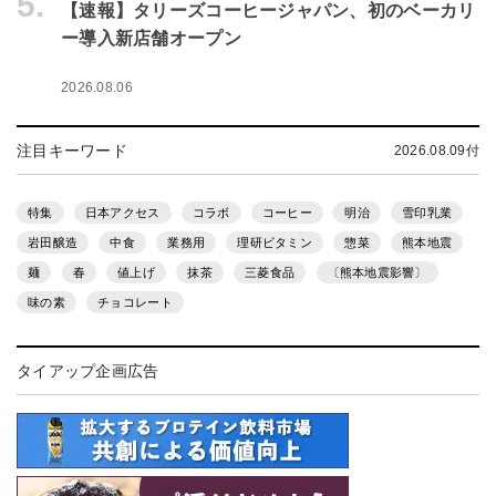
5.
【速報】タリーズコーヒージャパン、初のベーカリ
ー導入新店舗オープン
2026.08.06
注目キーワード
2026.08.09付
特集
日本アクセス
コラボ
コーヒー
明治
雪印乳業
岩田醸造
中食
業務用
理研ビタミン
惣菜
熊本地震
麺
春
値上げ
抹茶
三菱食品
〔熊本地震影響〕
味の素
チョコレート
タイアップ企画広告