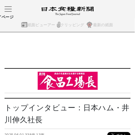
イページ
紙面ビューアー
クリッピング
最新の紙面
トップインタビュー：日本ハム・井
川伸久社長