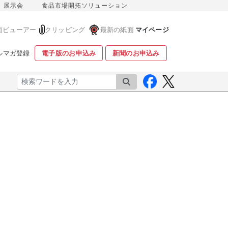
展示会
食品市場開拓ソリューション
面ビューアー
クリッピング
最新の紙面
マイページ
ルマガ登録
電子版のお申込み
新聞のお申込み
検索