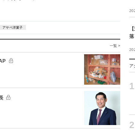
20
アヤベ洋菓子
【
落
一覧 >
20
AP
ア
1
長
2