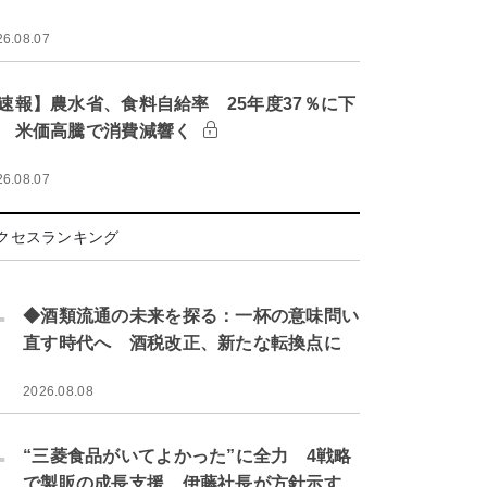
26.08.07
速報】農水省、食料自給率 25年度37％に下
 米価高騰で消費減響く
26.08.07
クセスランキング
.
◆酒類流通の未来を探る：一杯の意味問い
直す時代へ 酒税改正、新たな転換点に
2026.08.08
.
“三菱食品がいてよかった”に全力 4戦略
で製販の成長支援 伊藤社長が方針示す