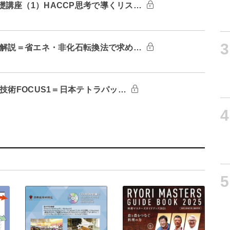
講座（1）HACCP思考で導くリス…
3
：解説＝省エネ・非化石転換法で求め…
技術FOCUS1＝日本テトラパッ…
4
5