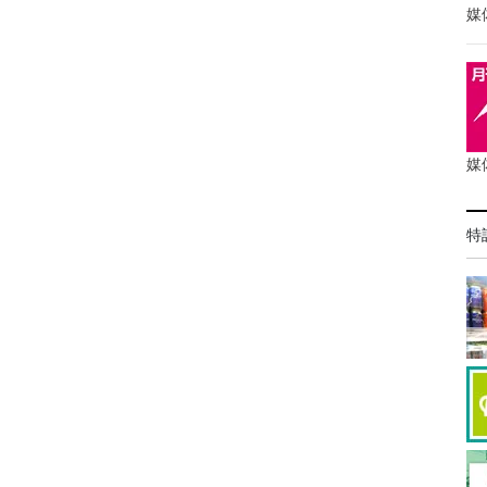
媒
媒
特