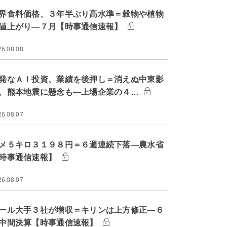
界食料価格、３年半ぶり高水準＝穀物や植物
値上がり―７月【時事通信速報】
26.08.08
発なＡＩ投資、業績を後押し＝消えぬ中東影
、熊本地震に懸念も―上場企業の４…
26.08.07
メ５キロ３１９８円＝６週連続下落―農水省
時事通信速報】
26.08.07
ール大手３社が増収＝キリンは上方修正―６
中間決算【時事通信速報】