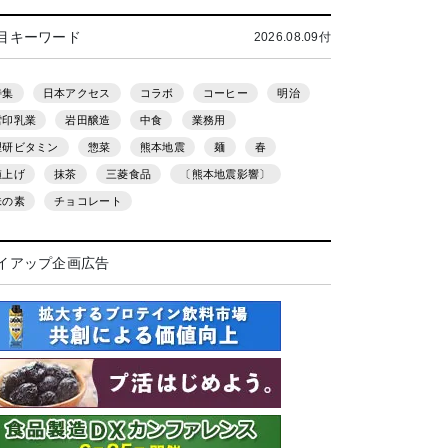
目キーワード
2026.08.09付
特集
日本アクセス
コラボ
コーヒー
明治
雪印乳業
岩田醸造
中食
業務用
理研ビタミン
惣菜
熊本地震
麺
春
値上げ
抹茶
三菱食品
〔熊本地震影響〕
味の素
チョコレート
イアップ企画広告