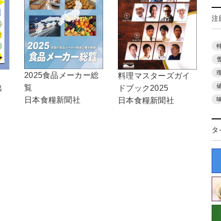
注
2025食品メーカー総
料理マスターズガイ
！
覧
ドブック2025
出
日本食糧新聞社
日本食糧新聞社
タ