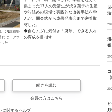
集まった17人の受講生が焼き菓子の生産
世
や箱詰めの現場で実践的な改善手法を学
油
んだ。開会式から成果発表会まで密着取
材した。
20
◆自らムダに気付き「廃除」できる人材
場。JR武蔵野
の育成を目指す
月には、アウ
活
ンした
響
20
コ
【
続きを読む
20
会員の方はこちら
ビ
月
ンに関するヘルプ