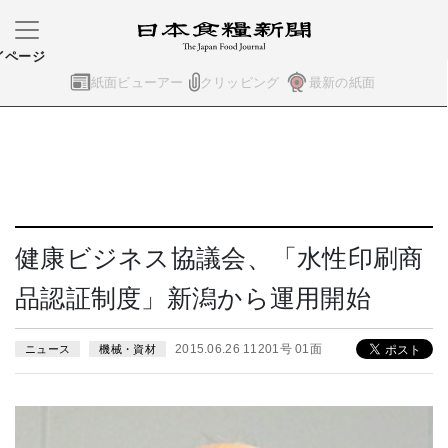
イページ
紙面ビューアー
クリッピング
最新の紙面
健康ビジネス協議会、「水性印刷商
品認証制度」新潟から運用開始
2015.06.26 11201号 01面
ニュース
機械・資材