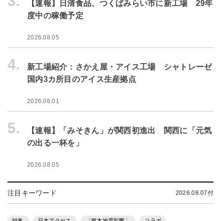
3.
【速報】日清食品、つくばみらい市に新工場 29年
度中の稼働予定
2026.08.05
4.
新工場紹介：さかえ屋・アイス工場 シャトレーゼ
国内3カ所目のアイス生産拠点
2026.08.01
5.
【速報】「みそきん」が関西初進出 関西に「元気
の出る一杯を」
2026.08.05
注目キーワード
2026.08.07付
特集
日本アクセス
〔熊本地震影響〕
コラボ