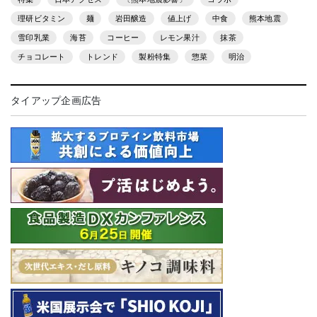
理研ビタミン
麺
岩田醸造
値上げ
中食
熊本地震
雪印乳業
海苔
コーヒー
レモン果汁
抹茶
チョコレート
トレンド
製粉特集
惣菜
明治
タイアップ企画広告