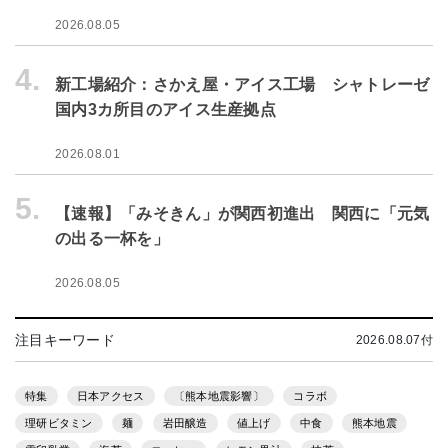
2026.08.05
4.
新工場紹介：さかえ屋・アイス工場 シャトレーゼ
国内3カ所目のアイス生産拠点
2026.08.01
5.
【速報】「みそきん」が関西初進出 関西に「元気
の出る一杯を」
2026.08.05
注目キーワード
2026.08.07付
特集
日本アクセス
〔熊本地震影響〕
コラボ
理研ビタミン
麺
岩田醸造
値上げ
中食
熊本地震