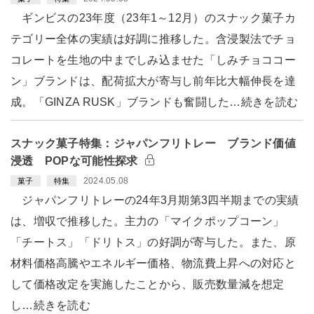
ギンビスの23年度（23年1～12月）のスナック菓子カ
テゴリー全体の実績は好調に推移した。含浸製法でチョ
コレートを生地の中までしみ込ませた「しみチョココー
ン」ブランドは、配荷拡大が寄与し前年比大幅伸長を達
成。「GINZA RUSK」ブランドも奮闘した…続きを読む
スナック菓子特集：ジャパンフリトレー ブランド価値
浸透 POPな可能性探求
2024.05.08
菓子
特集
ジャパンフリトレーの24年3月期第3四半期までの実績
は、増収で推移した。主力の「マイクポップコーン」
「チートス」「ドリトス」の好調が寄与した。また、原
材料価格高騰やエネルギー価格、物流費上昇への対応と
して価格改定を実施したことから、販売数量減を想定
し…続きを読む