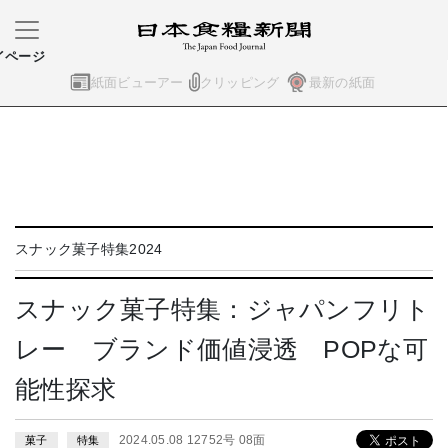
イページ
紙面ビューアー
クリッピング
最新の紙面
スナック菓子特集2024
スナック菓子特集：ジャパンフリト
レー ブランド価値浸透 POPな可
能性探求
2024.05.08 12752号 08面
菓子
特集