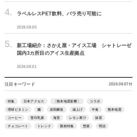
4.
ラベルレスPET飲料、バラ売り可能に
2026.08.05
5.
新工場紹介：さかえ屋・アイス工場 シャトレーゼ
国内3カ所目のアイス生産拠点
2026.08.01
注目キーワード
2026.08.07付
特集
日本アクセス
〔熊本地震影響〕
コラボ
理研ビタミン
麺
岩田醸造
値上げ
中食
熊本地震
コーヒー
雪印乳業
海苔
レモン果汁
抹茶
チョコレート
トレンド
製粉特集
惣菜
明治