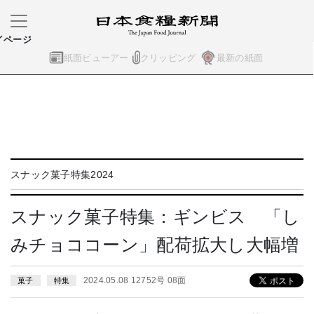
イページ
紙面ビューアー
クリッピング
最新の紙面
スナック菓子特集2024
スナック菓子特集：ギンビス 「し
みチョココーン」配荷拡大し大幅増
2024.05.08 12752号 08面
菓子
特集