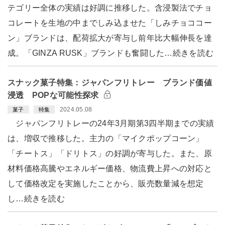
テゴリー全体の実績は好調に推移した。含浸製法でチョ
コレートを生地の中までしみ込ませた「しみチョココー
ン」ブランドは、配荷拡大が寄与し前年比大幅伸長を達
成。「GINZA RUSK」ブランドも奮闘した…続きを読む
スナック菓子特集：ジャパンフリトレー ブランド価値
浸透 POPな可能性探求
2024.05.08
菓子
特集
ジャパンフリトレーの24年3月期第3四半期までの実績
は、増収で推移した。主力の「マイクポップコーン」
「チートス」「ドリトス」の好調が寄与した。また、原
材料価格高騰やエネルギー価格、物流費上昇への対応と
して価格改定を実施したことから、販売数量減を想定
し…続きを読む