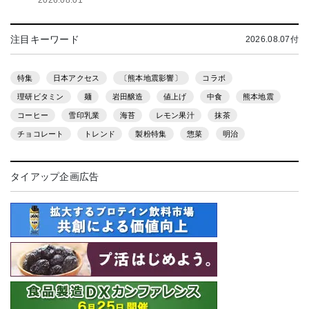
2026.08.01
注目キーワード
2026.08.07付
特集
日本アクセス
〔熊本地震影響〕
コラボ
理研ビタミン
麺
岩田醸造
値上げ
中食
熊本地震
コーヒー
雪印乳業
海苔
レモン果汁
抹茶
チョコレート
トレンド
製粉特集
惣菜
明治
タイアップ企画広告