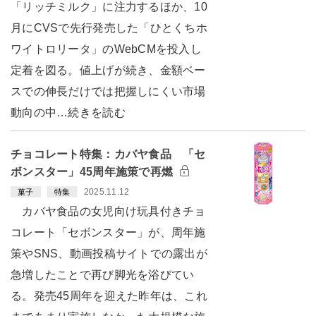
「リッチミルク」に注力するほか、10
月にCVSで先行発売した「ひとくちホ
ワイトロリータ」のWebCMを投入し
定着を図る。値上げが続き、金額ベー
スでの伸長だけでは把握しにくい市場
動向の中…続きを読む
チョコレート特集：カバヤ食品 「セ
ボンスター」45周年施策で再燃
2025.11.12
菓子
特集
カバヤ食品の女児向け玩具付きチョ
コレート「セボンスター」が、周年施
策やSNS、動画投稿サイトでの露出が
急増したことで再び脚光を浴びてい
る。発売45周年を迎えた昨年は、これ