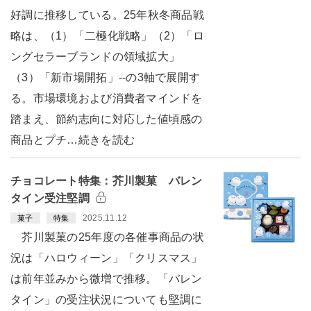
好調に推移している。25年秋冬商品戦
略は、（1）「二極化戦略」（2）「ロ
ングセラーブランドの領域拡大」
（3）「新市場開拓」--の3軸で展開す
る。市場環境および消費者マインドを
踏まえ、節約志向に対応した値頃感の
商品とプチ…続きを読む
チョコレート特集：芥川製菓 バレン
タイン受注堅調
2025.11.12
菓子
特集
芥川製菓の25年度の各催事商品の状
況は「ハロウィーン」「クリスマス」
は前年並みから微増で推移。「バレン
タイン」の受注状況についても堅調に