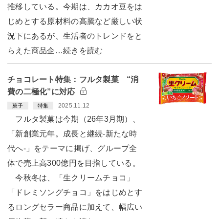
推移している。今期は、カカオ豆をは
じめとする原材料の高騰など厳しい状
況下にあるが、生活者のトレンドをと
らえた商品企…続きを読む
チョコレート特集：フルタ製菓 “消
費の二極化”に対応
2025.11.12
菓子
特集
フルタ製菓は今期（26年3月期）、
「新創業元年。成長と継続-新たな時
代へ-」をテーマに掲げ、グループ全
体で売上高300億円を目指している。
今秋冬は、「生クリームチョコ」
「ドレミソングチョコ」をはじめとす
るロングセラー商品に加えて、幅広い