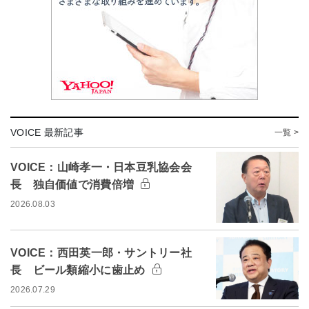
VOICE 最新記事
一覧 >
VOICE：山崎孝一・日本豆乳協会会
長 独自価値で消費倍増
2026.08.03
VOICE：西田英一郎・サントリー社
長 ビール類縮小に歯止め
2026.07.29