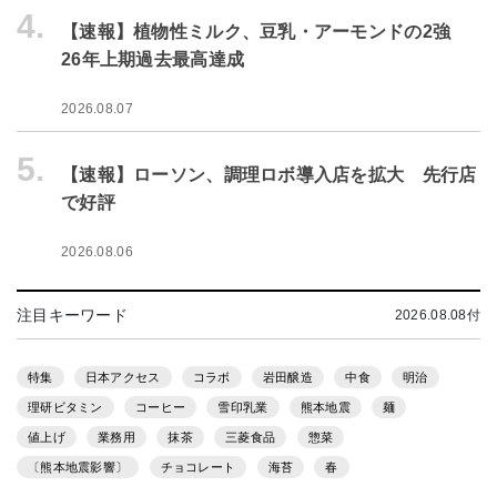
4.
【速報】植物性ミルク、豆乳・アーモンドの2強
26年上期過去最高達成
2026.08.07
5.
【速報】ローソン、調理ロボ導入店を拡大 先行店
で好評
2026.08.06
注目キーワード
2026.08.08付
特集
日本アクセス
コラボ
岩田醸造
中食
明治
理研ビタミン
コーヒー
雪印乳業
熊本地震
麺
値上げ
業務用
抹茶
三菱食品
惣菜
〔熊本地震影響〕
チョコレート
海苔
春