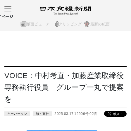
イページ
紙面ビューアー
クリッピング
最新の紙面
VOICE：中村考直・加藤産業取締役
専務執行役員 グループ一丸で提案
を
2025.03.17 12906号 02面
キーパーソン
卸・商社