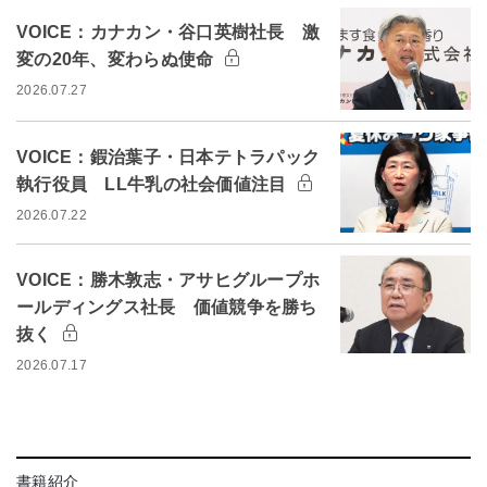
VOICE：カナカン・谷口英樹社長 激
変の20年、変わらぬ使命
2026.07.27
VOICE：鍜治葉子・日本テトラパック
執行役員 LL牛乳の社会価値注目
2026.07.22
VOICE：勝木敦志・アサヒグループホ
ールディングス社長 価値競争を勝ち
抜く
2026.07.17
書籍紹介