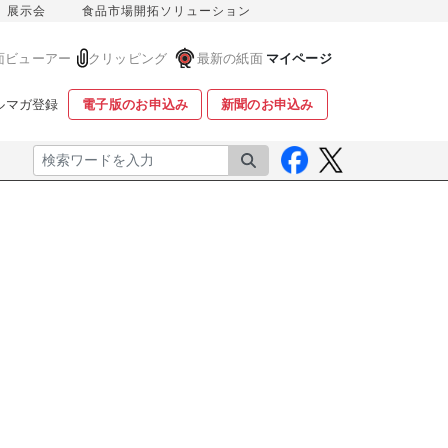
展示会
食品市場開拓ソリューション
面ビューアー
クリッピング
最新の紙面
マイページ
ルマガ登録
電子版のお申込み
新聞のお申込み
検索