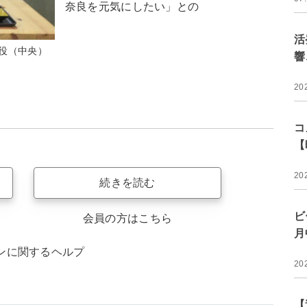
奈良を元気にしたい」との
活
役（中央）
響
20
コ
【
20
続きを読む
ビ
会員の方はこちら
月
ンに関するヘルプ
20
【