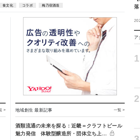
食文化
コラボ
梅乃宿酒造
落
20
ア
1
2
地域創生 最新記事
覧 >
一覧 >
酒類流通の未来を探る：近畿＝クラフトビール
魅力発信 体験型醸造所・団体立ち上…
3