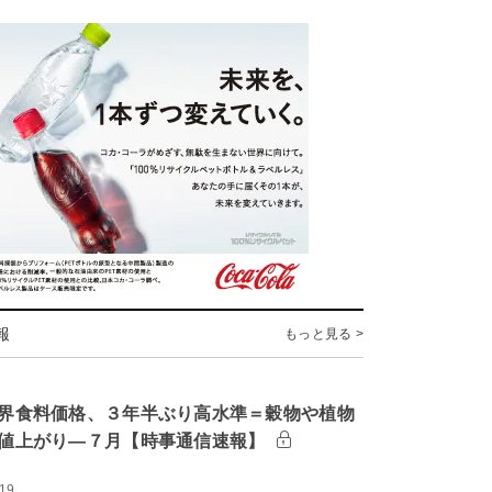
報
もっと見る >
界食料価格、３年半ぶり高水準＝穀物や植物
値上がり―７月【時事通信速報】
:19