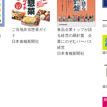
日
ご当地弁当惣菜ガイ
食品企業トップが語
！
ド
る経営の羅針盤 企
出
日本食糧新聞社
業にのぞむパーパス
経営
媒
日本食糧新聞社
媒