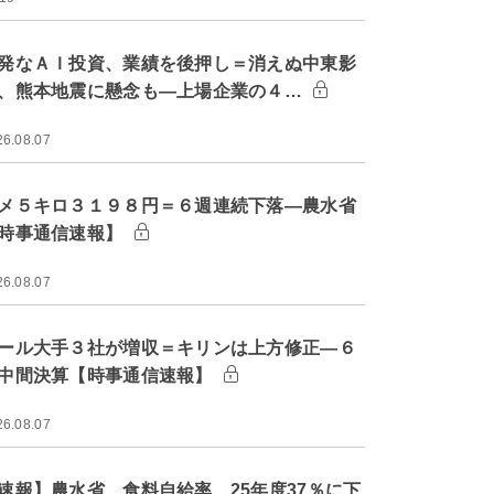
発なＡＩ投資、業績を後押し＝消えぬ中東影
、熊本地震に懸念も―上場企業の４…
26.08.07
メ５キロ３１９８円＝６週連続下落―農水省
時事通信速報】
26.08.07
ール大手３社が増収＝キリンは上方修正―６
中間決算【時事通信速報】
26.08.07
速報】農水省、食料自給率 25年度37％に下