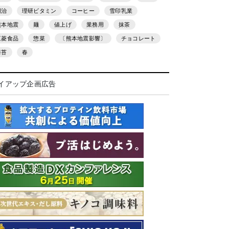
明治
理研ビタミン
コーヒー
雪印乳業
熊本地震
麺
値上げ
業務用
抹茶
三菱食品
惣菜
〔熊本地震影響〕
チョコレート
海苔
春
イアップ企画広告