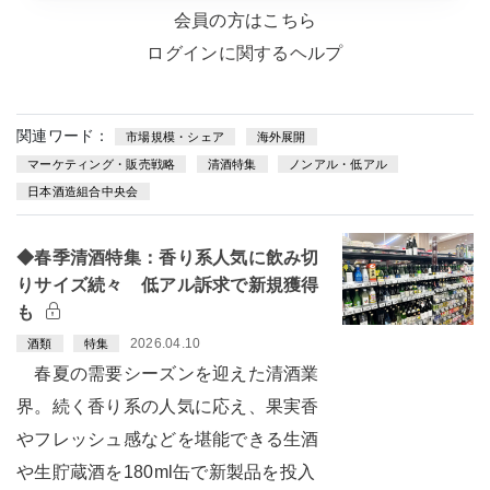
会員の方はこちら
ログインに関するヘルプ
関連ワード：
市場規模・シェア
海外展開
マーケティング・販売戦略
清酒特集
ノンアル・低アル
日本酒造組合中央会
◆春季清酒特集：香り系人気に飲み切
りサイズ続々 低アル訴求で新規獲得
も
2026.04.10
酒類
特集
春夏の需要シーズンを迎えた清酒業
界。続く香り系の人気に応え、果実香
やフレッシュ感などを堪能できる生酒
や生貯蔵酒を180ml缶で新製品を投入