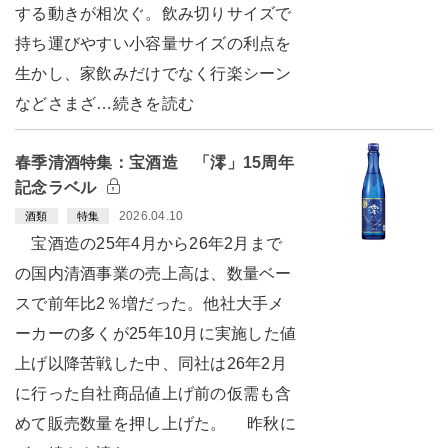
する動きが相次ぐ。飲み切りサイズで
持ち運びやすい小容量サイズの利点を
生かし、家飲みだけでなく行楽シーン
などさまざ…続きを読む
春季清酒特集：宝酒造 「澪」15周年
記念ラベル
2026.04.10
酒類
特集
宝酒造の25年4月から26年2月まで
の国内清酒事業の売上高は、数量ベー
スで前年比2％増だった。他社大手メ
ーカーの多くが25年10月に実施した値
上げ以降苦戦した中、同社は26年2月
に行った自社商品値上げ前の仮需も含
めて販売数量を押し上げた。 昨秋に