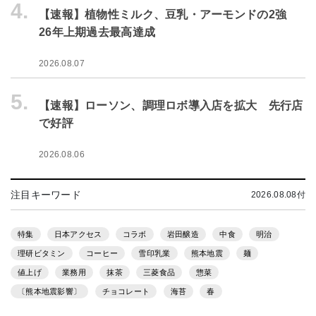
4.
【速報】植物性ミルク、豆乳・アーモンドの2強
26年上期過去最高達成
2026.08.07
5.
【速報】ローソン、調理ロボ導入店を拡大 先行店
で好評
2026.08.06
注目キーワード
2026.08.08付
特集
日本アクセス
コラボ
岩田醸造
中食
明治
理研ビタミン
コーヒー
雪印乳業
熊本地震
麺
値上げ
業務用
抹茶
三菱食品
惣菜
〔熊本地震影響〕
チョコレート
海苔
春