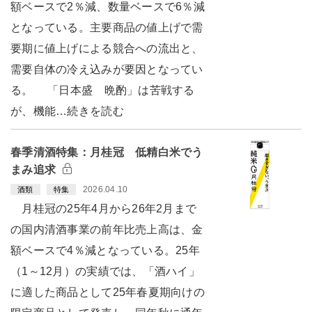
額ベースで2％減、数量ベースで6％減
となっている。主要商品の値上げで需
要期に値上げによる競合への流出と、
需要自体の冷え込みが要因となってい
る。 「日本盛 晩酌」は苦戦する
が、機能…続きを読む
春季清酒特集：月桂冠 低精白米でう
まみ追求
2026.04.10
酒類
特集
月桂冠の25年4月から26年2月まで
の国内清酒事業の前年比売上高は、金
額ベースで4％減となっている。25年
（1～12月）の実績では、「酒ハイ」
に適した商品として25年春夏期向けの