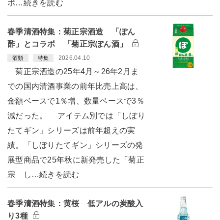
ボ…続きを読む
春季清酒特集：菊正宗酒造 「ぽん
酢」とコラボ 「菊正宗ぽん酒」
2026.04.10
酒類
特集
菊正宗酒造の25年4月～26年2月ま
での国内清酒事業の前年比売上高は、
金額ベースで1％増、数量ベースで3％
減だった。 アイテム別では「しぼり
たてギン」シリーズは前年超えの実
績。「しぼりたてギン」シリーズの発
展型商品で25年秋に新発売した「菊正
宗 し…続きを読む
春季清酒特集：黄桜 低アルの炭酸入
り3種