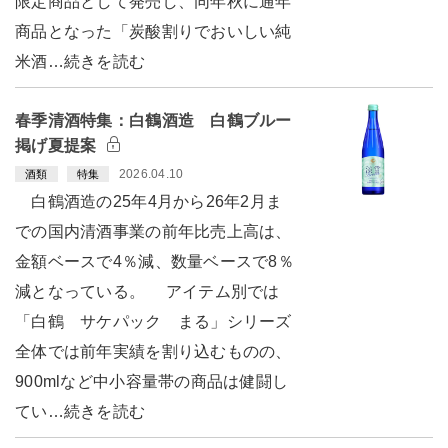
限定商品として発売し、同年秋に通年
商品となった「炭酸割りでおいしい純
米酒…続きを読む
春季清酒特集：白鶴酒造 白鶴ブルー
掲げ夏提案
2026.04.10
酒類
特集
白鶴酒造の25年4月から26年2月ま
での国内清酒事業の前年比売上高は、
金額ベースで4％減、数量ベースで8％
減となっている。 アイテム別では
「白鶴 サケパック まる」シリーズ
全体では前年実績を割り込むものの、
900mlなど中小容量帯の商品は健闘し
てい…続きを読む