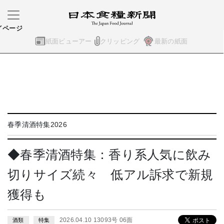
イページ
紙面ビューアー
クリッピング
最新の紙面
春季清酒特集2026
◆春季清酒特集：香り系人気に飲み
切りサイズ続々 低アル訴求で新規
獲得も
2026.04.10 13093号 06面
酒類
特集