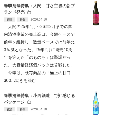
春季清酒特集：大関 甘さ主役の新ブ
ランド発売
2026.04.10
酒類
特集
大関の25年4月～26年2月までの国
内清酒事業の売上高は、金額ベースで
前年を維持し、数量ベースでは前年比
3％減となった。25年2月に発売40周
年を迎えた「のものも」は堅調だっ
た。大容量経済酒パックは苦戦した。
今季は、既存商品の「極上の甘口
300…続きを読む
春季清酒特集：小西酒造 “涼”感じる
パッケージ
2026.04.10
酒類
特集