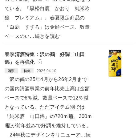
ている。「黒松白鹿 かおり 純米吟
醸 プレミアム」、春夏限定商品の
「白鹿 すずろ」は金額ベース、数量
ベースのい…続きを読む
春季清酒特集：沢の鶴 好調「山田
錦」を再強化
2026.04.10
酒類
特集
沢の鶴の25年4月から26年2月まで
の国内清酒事業の前年比売上高は金額
ベースで6％減、数量ベースで12％減
となっている。ただアイテム別では
「純米酒 山田錦」の720ml瓶、300m
l瓶が前年並みで好調を維持している。
24年秋にデザインをリニューア…続