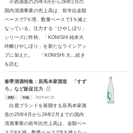
小西酒造の25年4月から26年2月の
国内清酒事業の売上高は、前年比金額
ベースで7％増、数量ベースで1％減と
なっている。注力する「ひやしぼり」
シリーズに昨秋、「KONISHI 純米大
吟醸ひやしぼり」を新たなラインアッ
プに加えた。 「KONISHI 大…続き
を読む
春季清酒特集：辰馬本家酒造 「すず
ろ」など販促注力
2026.04.10
酒類
特集
白鹿ブランドを展開する辰馬本家酒
造の25年4月から26年2月までの国内
清酒事業の前年比売上高は、金額ベー
スで4％減、数量ベースで8％減となっ