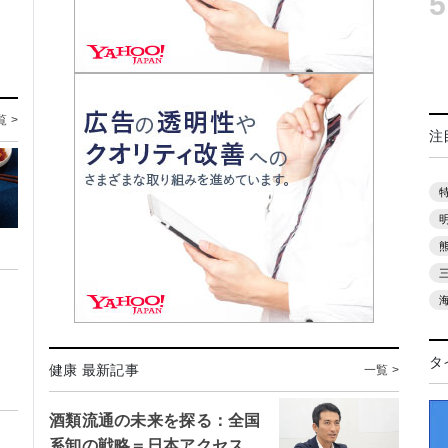
5
覧 >
注
タ
健康 最新記事
一覧 >
酒類流通の未来を探る：全国
系卸の戦略＝日本アクセス