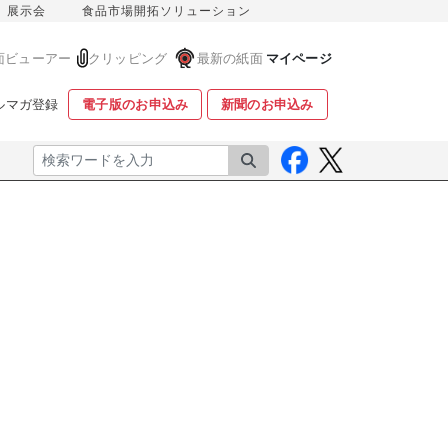
展示会
食品市場開拓ソリューション
面ビューアー
クリッピング
最新の紙面
マイページ
ルマガ登録
電子版のお申込み
新聞のお申込み
検索