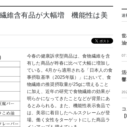
繊維含有品が大幅増 機能性は美
速
世
油
今春の健康訴求型商品は、食物繊維を含
07
有した商品が昨春に比べて大幅に増加し
ている。4月から適用される「日本人の食
活
事摂取基準（2025年版）」において、食
響
物繊維の推奨摂取量が25gに増えること
に加え、近年の研究で食物繊維の効果が
20
明らかになってきたことなどが背景にあ
るとみられる。また、機能性表示食品で
コ
は、美容に着目したヘルスクレームが登
【
場。働く女性をターゲットにした商品ラ
インアップも増えている。