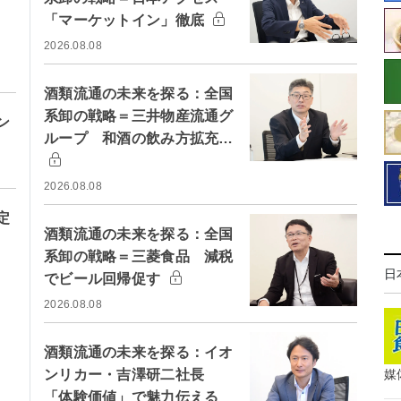
「マーケットイン」徹底
2026.08.08
酒類流通の未来を探る：全国
系卸の戦略＝三井物産流通グ
ン
ループ 和酒の飲み方拡充…
2026.08.08
定
酒類流通の未来を探る：全国
系卸の戦略＝三菱食品 減税
日
でビール回帰促す
2026.08.08
酒類流通の未来を探る：イオ
媒
ンリカー・吉澤研二社長
「体験価値」で魅力伝える