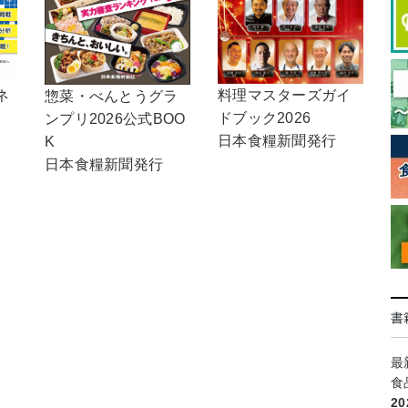
料理マスターズガイ
ネ
惣菜・べんとうグラ
ドブック2026
ンプリ2026公式BOO
日本食糧新聞発行
K
日本食糧新聞発行
書
最
食
2