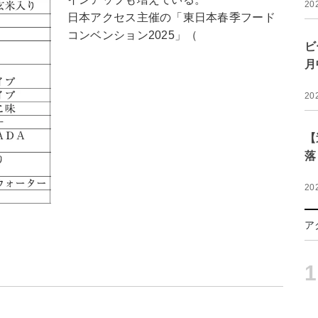
20
日本アクセス主催の「東日本春季フード
コンベンション2025」（
ビ
月
20
【
落
20
ア
1