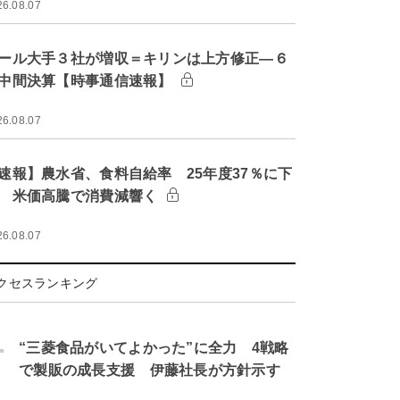
26.08.07
ール大手３社が増収＝キリンは上方修正―６
中間決算【時事通信速報】
26.08.07
速報】農水省、食料自給率 25年度37％に下
 米価高騰で消費減響く
26.08.07
クセスランキング
.
“三菱食品がいてよかった”に全力 4戦略
で製販の成長支援 伊藤社長が方針示す