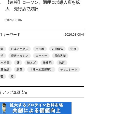
.
【速報】ローソン、調理ロボ導入店を拡
大 先行店で好評
2026.08.06
目キーワード
2026.08.08付
特集
日本アクセス
コラボ
岩田醸造
中食
明治
理研ビタミン
コーヒー
雪印乳業
熊本地震
麺
値上げ
業務用
抹茶
三菱食品
惣菜
〔熊本地震影響〕
チョコレート
海苔
春
イアップ企画広告