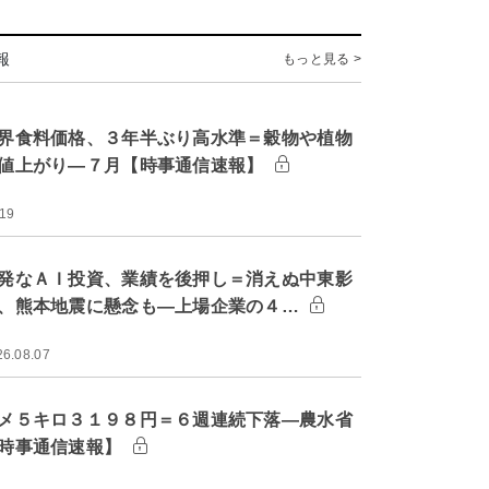
報
もっと見る >
界食料価格、３年半ぶり高水準＝穀物や植物
値上がり―７月【時事通信速報】
:19
発なＡＩ投資、業績を後押し＝消えぬ中東影
、熊本地震に懸念も―上場企業の４…
26.08.07
メ５キロ３１９８円＝６週連続下落―農水省
時事通信速報】