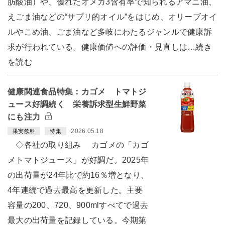
肪酸油）や、優れたオメガ3含有率で知られるアマニ油、
えごま油などの“サプリ的オイル”をはじめ、オリーブオイ
ルやこめ油、ごま油など多岐にわたるジャンルで健康訴
求が行われている。健康価値への評価・見直しは…続き
を読む
健康関連食品特集：カゴメ トマトジ
ュース好調続く 栄養訴求型生鮮野菜
にも注力
2026.05.18
果実飲料
特集
◇各社の取り組み カゴメの「カゴ
メトマトジュース」が好調だ。2025年
の出荷量が24年比で約16％増となり、
4年連続で過去最高を更新した。主要
容量の200、720、900mlすべてで過去
最大の出荷量を記録している。今期第