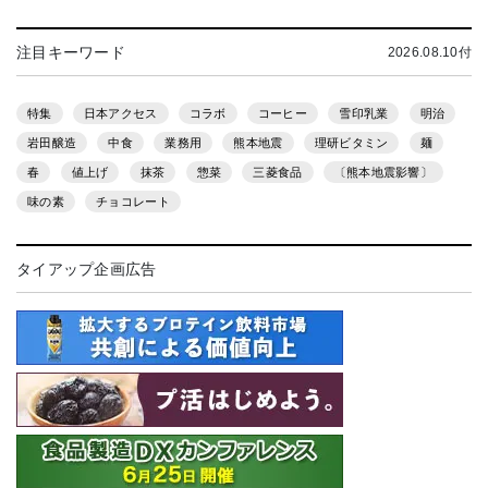
注目キーワード
2026.08.10付
特集
日本アクセス
コラボ
コーヒー
雪印乳業
明治
岩田醸造
中食
業務用
熊本地震
理研ビタミン
麺
春
値上げ
抹茶
惣菜
三菱食品
〔熊本地震影響〕
味の素
チョコレート
タイアップ企画広告