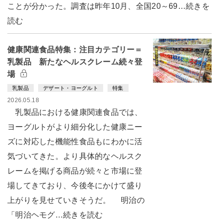
ことが分かった。調査は昨年10月、全国20～69…続きを
読む
健康関連食品特集：注目カテゴリー＝
乳製品 新たなヘルスクレーム続々登
場
乳製品
デザート・ヨーグルト
特集
2026.05.18
乳製品における健康関連食品では、
ヨーグルトがより細分化した健康ニー
ズに対応した機能性食品もにわかに活
気づいてきた。より具体的なヘルスク
レームを掲げる商品が続々と市場に登
場してきており、今後冬にかけて盛り
上がりを見せていきそうだ。 明治の
「明治ヘモグ…続きを読む