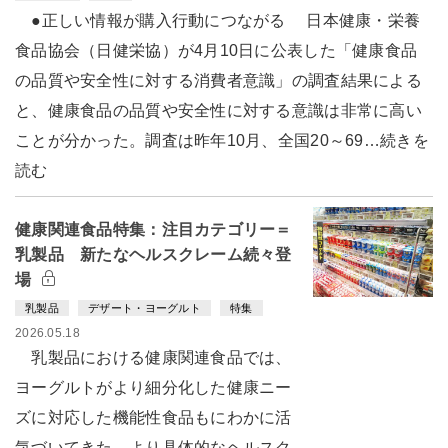
●正しい情報が購入行動につながる 日本健康・栄養
食品協会（日健栄協）が4月10日に公表した「健康食品
の品質や安全性に対する消費者意識」の調査結果による
と、健康食品の品質や安全性に対する意識は非常に高い
ことが分かった。調査は昨年10月、全国20～69…続きを
読む
健康関連食品特集：注目カテゴリー＝
乳製品 新たなヘルスクレーム続々登
場
乳製品
デザート・ヨーグルト
特集
2026.05.18
乳製品における健康関連食品では、
ヨーグルトがより細分化した健康ニー
ズに対応した機能性食品もにわかに活
気づいてきた。より具体的なヘルスク