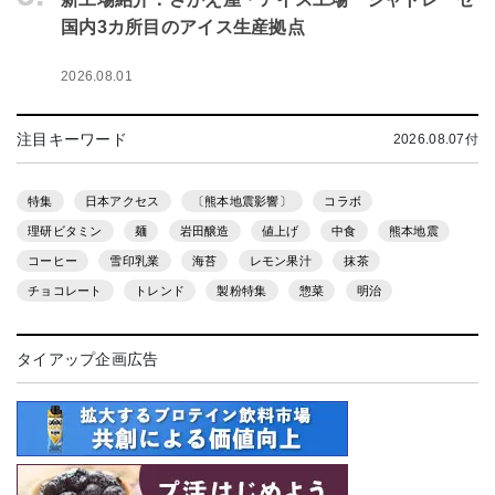
国内3カ所目のアイス生産拠点
2026.08.01
注目キーワード
2026.08.07付
特集
日本アクセス
〔熊本地震影響〕
コラボ
理研ビタミン
麺
岩田醸造
値上げ
中食
熊本地震
コーヒー
雪印乳業
海苔
レモン果汁
抹茶
チョコレート
トレンド
製粉特集
惣菜
明治
タイアップ企画広告