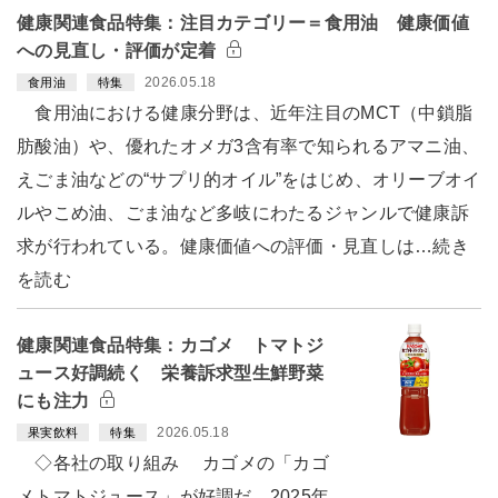
健康関連食品特集：注目カテゴリー＝食用油 健康価値
への見直し・評価が定着
2026.05.18
食用油
特集
食用油における健康分野は、近年注目のMCT（中鎖脂
肪酸油）や、優れたオメガ3含有率で知られるアマニ油、
えごま油などの“サプリ的オイル”をはじめ、オリーブオイ
ルやこめ油、ごま油など多岐にわたるジャンルで健康訴
求が行われている。健康価値への評価・見直しは…続き
を読む
健康関連食品特集：カゴメ トマトジ
ュース好調続く 栄養訴求型生鮮野菜
にも注力
2026.05.18
果実飲料
特集
◇各社の取り組み カゴメの「カゴ
メトマトジュース」が好調だ。2025年