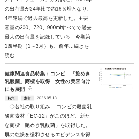
の出荷量が24年比で約16％増となり、
4年連続で過去最高を更新した。主要
容量の200、720、900mlすべてで過去
最大の出荷量を記録している。今期第
1四半期（1～3月）も、前年…続きを
読む
健康関連食品特集：コンビ 「艶めき
乳酸菌」商標を取得 女性の美容向け
にも展開
2026.05.18
特集
素材
◇各社の取り組み コンビの殺菌乳
酸菌素材「EC-12」がこのほど、新た
な商標「艶めき乳酸菌」を取得した。
肌の乾燥を緩和させるエビデンスを得