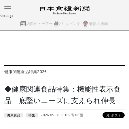
イページ
紙面ビューアー
クリッピング
最新の紙面
健康関連食品特集2026
◆健康関連食品特集：機能性表示食
品 底堅いニーズに支えられ伸長
2026.05.18 13109号 06面
健康食品
特集