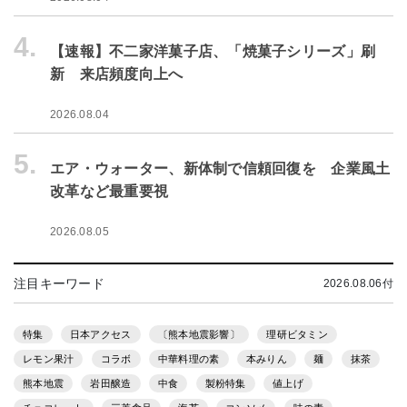
4.
【速報】不二家洋菓子店、「焼菓子シリーズ」刷
新 来店頻度向上へ
2026.08.04
5.
エア・ウォーター、新体制で信頼回復を 企業風土
改革など最重要視
2026.08.05
注目キーワード
2026.08.06付
特集
日本アクセス
〔熊本地震影響〕
理研ビタミン
レモン果汁
コラボ
中華料理の素
本みりん
麺
抹茶
熊本地震
岩田醸造
中食
製粉特集
値上げ