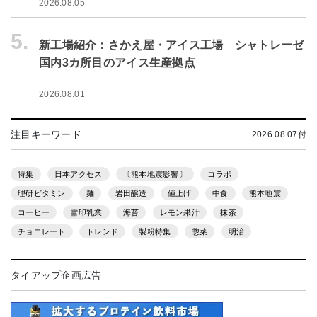
2026.08.05
5.
新工場紹介：さかえ屋・アイス工場 シャトレーゼ
国内3カ所目のアイス生産拠点
2026.08.01
注目キーワード
2026.08.07付
特集
日本アクセス
〔熊本地震影響〕
コラボ
理研ビタミン
麺
岩田醸造
値上げ
中食
熊本地震
コーヒー
雪印乳業
海苔
レモン果汁
抹茶
チョコレート
トレンド
製粉特集
惣菜
明治
タイアップ企画広告