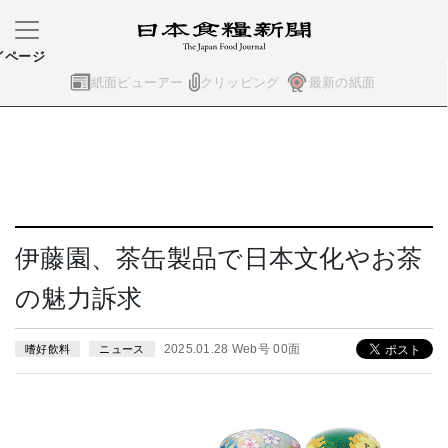
イページ
紙面ビューアー
クリッピング
最新の紙面
伊藤園、茶缶製品で日本文化やお茶
の魅力訴求
2025.01.28 Web号 00面
嗜好飲料
ニュース