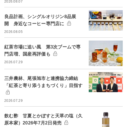
2026.08.07
良品計画、シングルオリジン8品展
開 身近なコーヒー専門店に
2026.08.05
紅茶市場に追い風 第3次ブームで専
門店増、国産再評価も
2026.07.29
三井農林、尾張旭市と連携協力締結
「紅茶と寄り添うまちづくり」目指す
2026.07.29
飲む酢 甘夏とかぼすと天草の塩（久
原本家）2026年7月2日発売