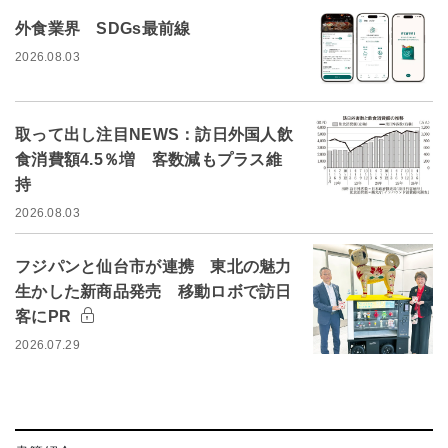
外食業界 SDGs最前線
2026.08.03
取って出し注目NEWS：訪日外国人飲
食消費額4.5％増 客数減もプラス維
持
2026.08.03
フジパンと仙台市が連携 東北の魅力
生かした新商品発売 移動ロボで訪日
客にPR
2026.07.29