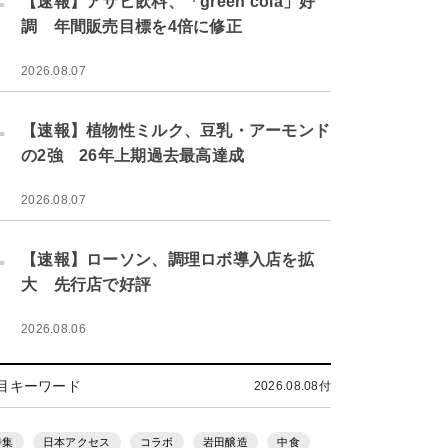
【速報】アサヒ飲料、「green cola」好
調 年間販売目標を4倍に修正
2026.08.07
.
【速報】植物性ミルク、豆乳・アーモンド
の2強 26年上期過去最高達成
2026.08.07
.
【速報】ローソン、調理ロボ導入店を拡
大 先行店で好評
2026.08.06
目キーワード
2026.08.08付
特集
日本アクセス
コラボ
岩田醸造
中食