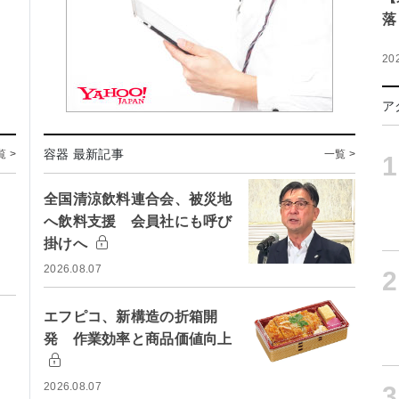
落
20
ア
容器 最新記事
覧 >
一覧 >
1
全国清涼飲料連合会、被災地
へ飲料支援 会員社にも呼び
掛けへ
2026.08.07
2
エフピコ、新構造の折箱開
発 作業効率と商品価値向上
2026.08.07
3