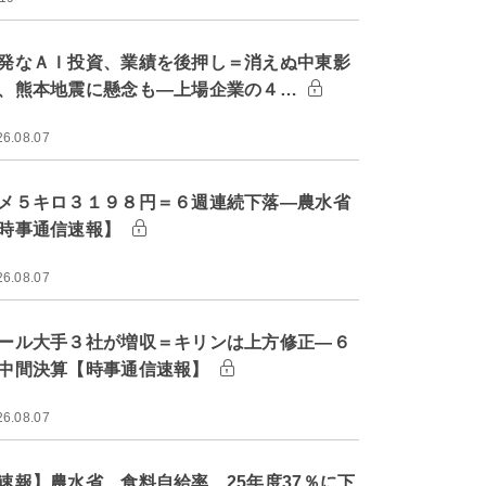
発なＡＩ投資、業績を後押し＝消えぬ中東影
、熊本地震に懸念も―上場企業の４…
26.08.07
メ５キロ３１９８円＝６週連続下落―農水省
時事通信速報】
26.08.07
ール大手３社が増収＝キリンは上方修正―６
中間決算【時事通信速報】
26.08.07
速報】農水省、食料自給率 25年度37％に下