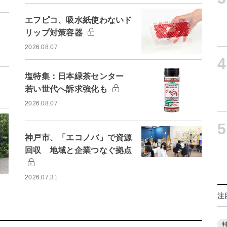
エフピコ、吸水紙使わないド
リップ対策容器
2026.08.07
4
塩特集：日本緑茶センター
若い世代へ訴求強化も
2026.08.07
5
神戸市、「エコノバ」で資源
回収 地域と企業つなぐ拠点
2026.07.31
注