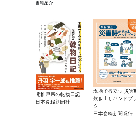
書籍紹介
現場で役立つ 災害
滝椎戸寒の乾物日記
炊き出しハンドブ
日本食糧新聞社
ク
日本食糧新聞発行