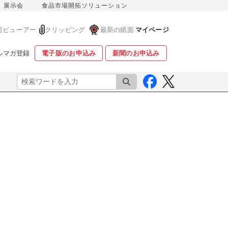
展示会
食品市場開拓ソリューション
面ビューアー
クリッピング
最新の紙面
マイページ
ルマガ登録
電子版のお申込み
新聞のお申込み
検索