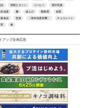
明治
理研ビタミン
コーヒー
雪印乳業
熊本地震
麺
値上げ
業務用
抹茶
三菱食品
惣菜
〔熊本地震影響〕
チョコレート
海苔
春
イアップ企画広告