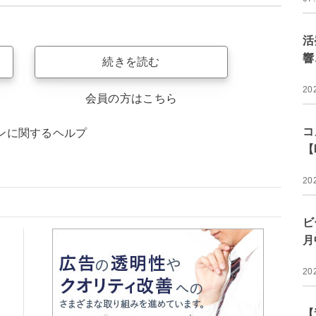
活
響
続きを読む
20
会員の方はこちら
コ
ンに関するヘルプ
【
20
ビ
月
20
【