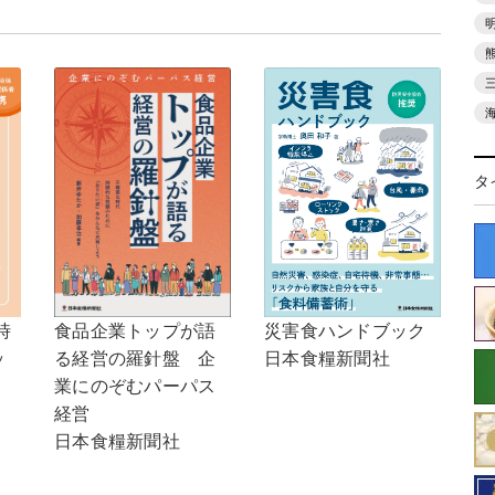
タ
食品企業トップが語
時
災害食ハンドブック
る経営の羅針盤 企
ッ
日本食糧新聞社
業にのぞむパーパス
経営
日本食糧新聞社