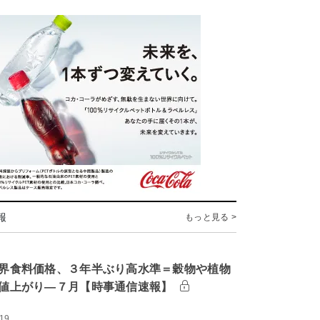
報
もっと見る >
界食料価格、３年半ぶり高水準＝穀物や植物
値上がり―７月【時事通信速報】
:19