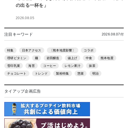
の出る一杯を」
2026.08.05
注目キーワード
2026.08.07付
特集
日本アクセス
〔熊本地震影響〕
コラボ
理研ビタミン
麺
岩田醸造
値上げ
中食
熊本地震
雪印乳業
海苔
コーヒー
レモン果汁
抹茶
チョコレート
トレンド
製粉特集
惣菜
明治
タイアップ企画広告