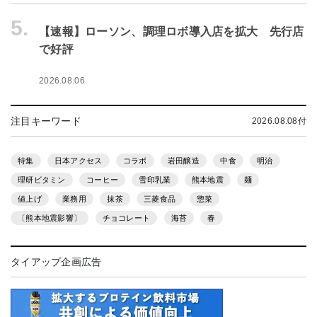
5.
【速報】ローソン、調理ロボ導入店を拡大 先行店
で好評
2026.08.06
注目キーワード
2026.08.08付
特集
日本アクセス
コラボ
岩田醸造
中食
明治
理研ビタミン
コーヒー
雪印乳業
熊本地震
麺
値上げ
業務用
抹茶
三菱食品
惣菜
〔熊本地震影響〕
チョコレート
海苔
春
タイアップ企画広告