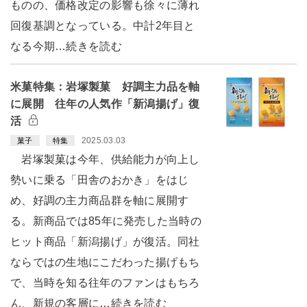
ものの、価格改定の影響も徐々に薄れ
回復基調となっている。中計2年目と
なる今期…続きを読む
米菓特集：岩塚製菓 好調主力品を軸
に展開 往年の人気作「新潟揚げ」復
活
2025.03.03
菓子
特集
岩塚製菓は今年、供給能力が向上し
勢いに乗る「田舎のおかき」をはじ
め、好調の主力商品群を軸に展開す
る。新商品では85年に発売した当時の
ヒット商品「新潟揚げ」が復活。同社
ならではの生地にこだわった揚げもち
で、当時を知る往年のファンはもちろ
ん、新規の客層に…続きを読む