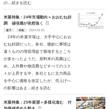
の…続きを読む
米菓特集：24年市場動向＝おおむね好
調 値頃感が依然強く
2025.03.03
菓子
特集
24年の米菓市場は、大手中心におお
むね好調だった。各社、微妙に事情は
違うものの増収増益で着地するところ
が多かったようだ。原料米の高騰はじ
め、人件費や物流費などすべてのコス
トが上昇する中、各社ともに主力商品
を中心に価格を改定したが、売上げへ
の影響はあま…続きを読む
米菓特集：25年展望＝多様化進む 付
加価値求める動き