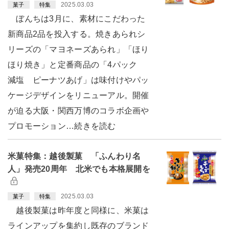
2025.03.03
菓子
特集
ぼんちは3月に、素材にこだわった
新商品2品を投入する。焼きあられシ
リーズの「マヨネーズあられ」「ほり
ほり焼き」と定番商品の「4パック
減塩 ピーナツあげ」は味付けやパッ
ケージデザインをリニューアル。開催
が迫る大阪・関西万博のコラボ企画や
プロモーション…続きを読む
米菓特集：越後製菓 「ふんわり名
人」発売20周年 北米でも本格展開を
2025.03.03
菓子
特集
越後製菓は昨年度と同様に、米菓は
ラインアップを集約し既存のブランド