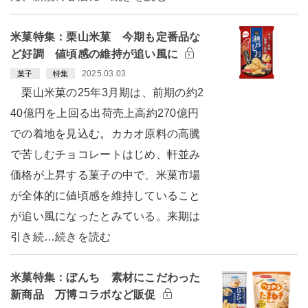
米菓特集：栗山米菓 今期も定番品な
ど好調 値頃感の維持が追い風に
2025.03.03
菓子
特集
栗山米菓の25年3月期は、前期の約2
40億円を上回る出荷売上高約270億円
での着地を見込む。カカオ原料の高騰
で苦しむチョコレートはじめ、軒並み
価格が上昇する菓子の中で、米菓市場
が全体的に値頃感を維持していること
が追い風になったとみている。来期は
引き続…続きを読む
米菓特集：ぼんち 素材にこだわった
新商品 万博コラボなど販促