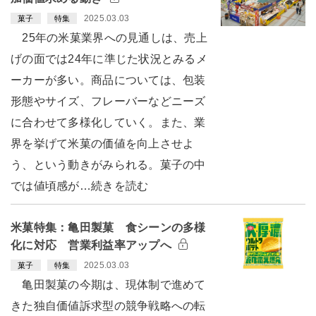
2025.03.03
菓子
特集
25年の米菓業界への見通しは、売上
げの面では24年に準じた状況とみるメ
ーカーが多い。商品については、包装
形態やサイズ、フレーバーなどニーズ
に合わせて多様化していく。また、業
界を挙げて米菓の価値を向上させよ
う、という動きがみられる。菓子の中
では値頃感が…続きを読む
米菓特集：亀田製菓 食シーンの多様
化に対応 営業利益率アップへ
2025.03.03
菓子
特集
亀田製菓の今期は、現体制で進めて
きた独自価値訴求型の競争戦略への転