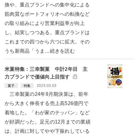
換や、重点ブランドへの集中化による
筋肉質なポートフォリオへの転換など
の取り組みにより営業利益率が向上
し、結実しつつある。重点ブランドは
これまでの四つから六つに拡大。その
うち新商品「うま…続きを読む
米菓特集：三幸製菓 中計2年目 主
力ブランドで価値向上目指す
2025.03.03
菓子
特集
三幸製菓の24年9月期決算は、前年
から大きく伸長する売上高526億円で
着地した。「わが家のテッパン」など
が好調だった。足元の12月までの業績
は、計画に対してやや下振れしている