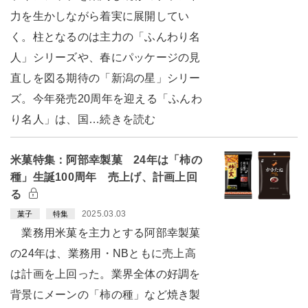
力を生かしながら着実に展開してい
く。柱となるのは主力の「ふんわり名
人」シリーズや、春にパッケージの見
直しを図る期待の「新潟の星」シリー
ズ。今年発売20周年を迎える「ふんわ
り名人」は、国…続きを読む
米菓特集：阿部幸製菓 24年は「柿の
種」生誕100周年 売上げ、計画上回
る
2025.03.03
菓子
特集
業務用米菓を主力とする阿部幸製菓
の24年は、業務用・NBともに売上高
は計画を上回った。業界全体の好調を
背景にメーンの「柿の種」など焼き製