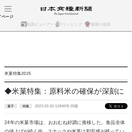
イページ
紙面ビューアー
クリッピング
最新の紙面
米菓特集2025
◆米菓特集：原料米の確保が深刻に
2025.03.03 12900号 05面
菓子
特集
24年の米菓市場は、おおむね好調に推移した。食品全体
の値上げが続く中、スナックや米菓は割安感が残ってい