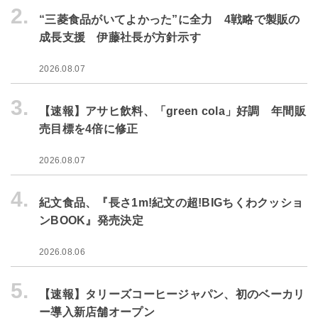
2.
“三菱食品がいてよかった”に全力 4戦略で製販の
成長支援 伊藤社長が方針示す
2026.08.07
3.
【速報】アサヒ飲料、「green cola」好調 年間販
売目標を4倍に修正
2026.08.07
4.
紀文食品、『長さ1m!紀文の超!BIGちくわクッショ
ンBOOK』発売決定
2026.08.06
5.
【速報】タリーズコーヒージャパン、初のベーカリ
ー導入新店舗オープン