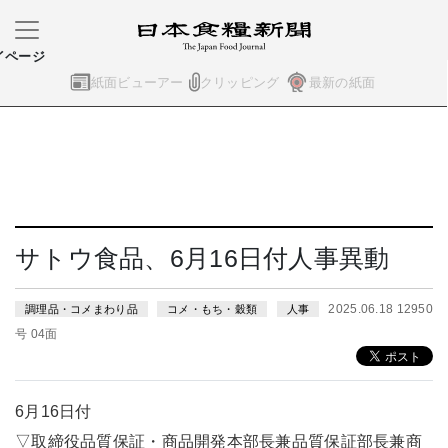
イページ
紙面ビューアー
クリッピング
最新の紙面
サトウ食品、6月16日付人事異動
2025.06.18 12950
調理品・コメまわり品
コメ・もち・穀類
人事
号 04面
6月16日付
▽取締役品質保証・商品開発本部長兼品質保証部長兼商