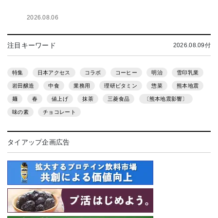
2026.08.06
注目キーワード
2026.08.09付
特集
日本アクセス
コラボ
コーヒー
明治
雪印乳業
岩田醸造
中食
業務用
理研ビタミン
惣菜
熊本地震
麺
春
値上げ
抹茶
三菱食品
〔熊本地震影響〕
味の素
チョコレート
タイアップ企画広告