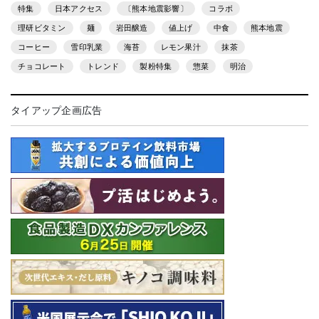
特集
日本アクセス
〔熊本地震影響〕
コラボ
理研ビタミン
麺
岩田醸造
値上げ
中食
熊本地震
コーヒー
雪印乳業
海苔
レモン果汁
抹茶
チョコレート
トレンド
製粉特集
惣菜
明治
タイアップ企画広告