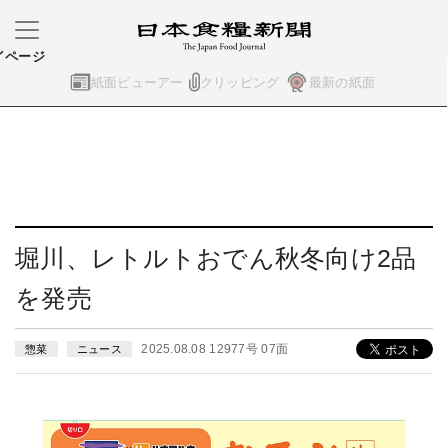
イページ
紙面ビューアー
クリッピング
最新の紙面
堀川、レトルトおでん秋冬向け2品
を発売
2025.08.08 12977号 07面
惣菜
ニュース