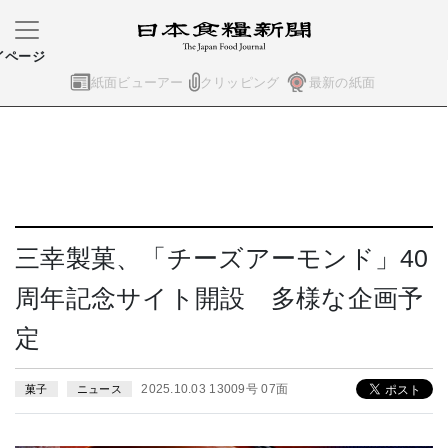
イページ
紙面ビューアー
クリッピング
最新の紙面
三幸製菓、「チーズアーモンド」40
周年記念サイト開設 多様な企画予
定
2025.10.03 13009号 07面
菓子
ニュース