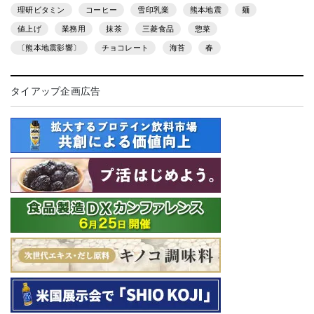
理研ビタミン
コーヒー
雪印乳業
熊本地震
麺
値上げ
業務用
抹茶
三菱食品
惣菜
〔熊本地震影響〕
チョコレート
海苔
春
タイアップ企画広告