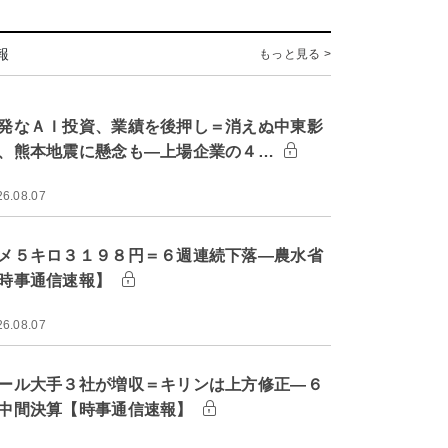
報
もっと見る >
発なＡＩ投資、業績を後押し＝消えぬ中東影
、熊本地震に懸念も―上場企業の４…
26.08.07
メ５キロ３１９８円＝６週連続下落―農水省
時事通信速報】
26.08.07
ール大手３社が増収＝キリンは上方修正―６
中間決算【時事通信速報】