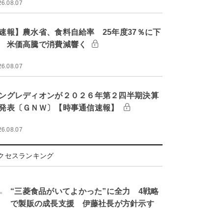
26.08.07
速報】農水省、食料自給率 25年度37％に下
 米価高騰で消費減響く
26.08.07
ングレディオンが２０２６年第２四半期決算
発表〔ＧＮＷ〕【時事通信速報】
26.08.07
クセスランキング
.
“三菱食品がいてよかった”に全力 4戦略
で製販の成長支援 伊藤社長が方針示す