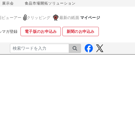
展示会
食品市場開拓ソリューション
面ビューアー
クリッピング
最新の紙面
マイページ
ルマガ登録
電子版のお申込み
新聞のお申込み
検索