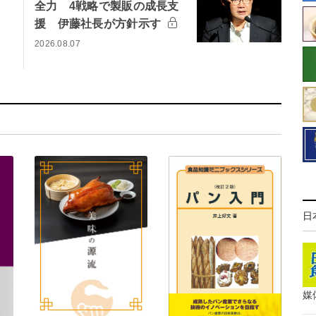
全力 4戦略で製販の成長支
援 伊藤社長が方針示す
2026.08.07
日
媒