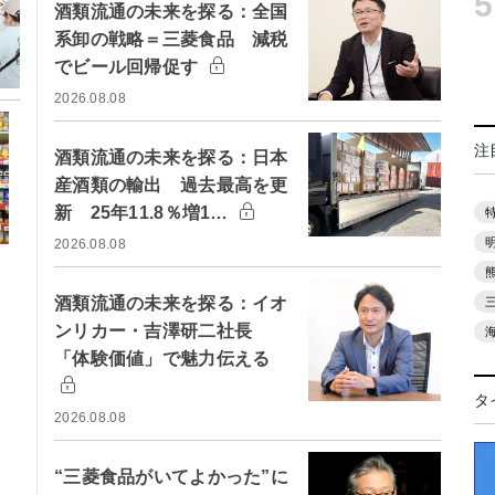
5
酒類流通の未来を探る：全国
系卸の戦略＝三菱食品 減税
でビール回帰促す
2026.08.08
注
酒類流通の未来を探る：日本
産酒類の輸出 過去最高を更
新 25年11.8％増1…
2026.08.08
酒類流通の未来を探る：イオ
ンリカー・吉澤研二社長
「体験価値」で魅力伝える
タ
2026.08.08
“三菱食品がいてよかった”に