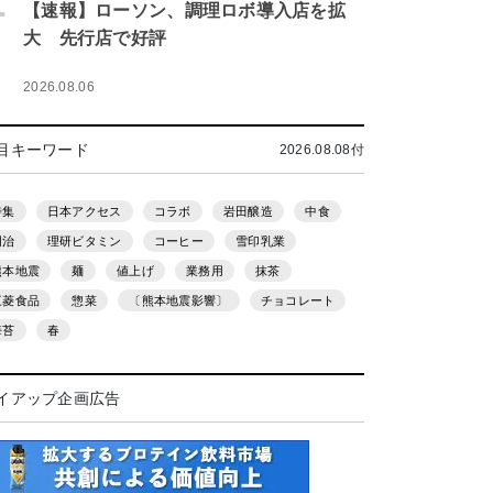
.
【速報】ローソン、調理ロボ導入店を拡
大 先行店で好評
2026.08.06
目キーワード
2026.08.08付
特集
日本アクセス
コラボ
岩田醸造
中食
明治
理研ビタミン
コーヒー
雪印乳業
熊本地震
麺
値上げ
業務用
抹茶
三菱食品
惣菜
〔熊本地震影響〕
チョコレート
海苔
春
イアップ企画広告