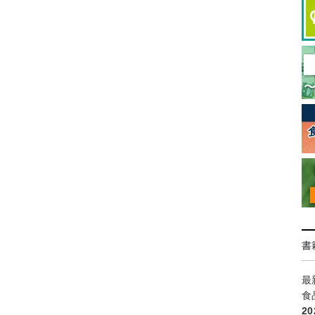
書
最
食
2