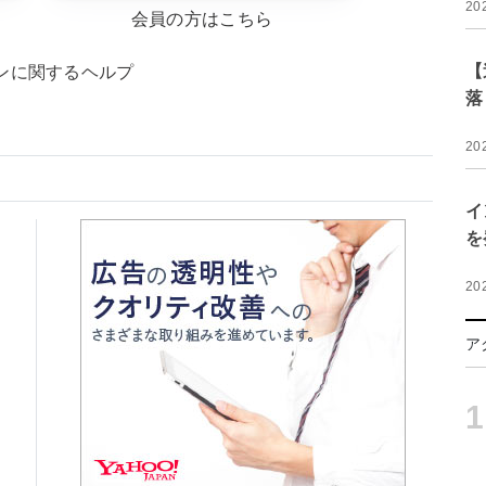
20
会員の方はこちら
【
ンに関するヘルプ
落
20
イ
を
20
ア
1