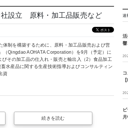
会社設立 原料・加工品販売など
速
活
響
た体制を構築するために、原料・加工品販売および営
dao AOHATA Corporation）を9月（予定）に
20
よびその加工品の仕入れ・販売と輸出入（2）食品加工
農畜水産品に関する生産技術指導およびコンサルティン
コ
出資
【
20
ビ
月
続きを読む