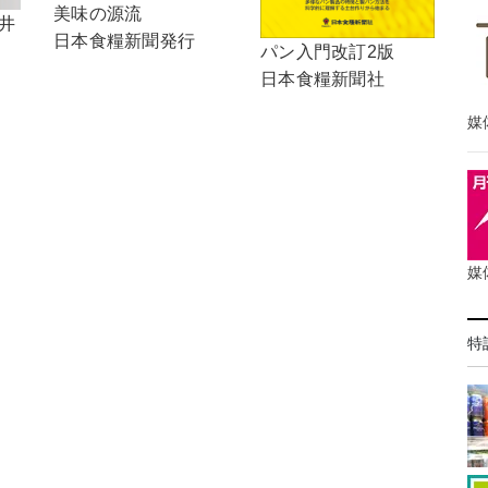
美味の源流
井
日本食糧新聞発行
パン入門改訂2版
日本食糧新聞社
媒
媒
特