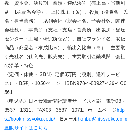
数、資本金、決算期、業績・連結決算（売上高・当期利
益・1株配当金額）、上位株主（％）、役員（役職名・氏
名・担当業務）、系列会社（親会社名、子会社数、関連
会社数）、事業所（支社・支店・営業所・出張所・配送
センター・工場・研究所など）、自社ブランド名、取扱
商品（商品名・構成比％）、輸出入比率（％）、主要取
引先社名（仕入先、販売先）、主要取引金融機関、会社
の沿革・特色
〈定価・体裁・ISBN〉定価3万円（税別、送料サービ
ス）・B5判・1050ページ、ISBN978-4-88927-426-4 C0
561
〈申込先〉日本食糧新聞社読者サービス本部、電話03・
3537・1311、FAX03・3537・1071、ホームページ
http
s://book.nissyoku.co.jp/
、Eメール
honbu@nissyoku.co.jp
直販サイトはこちら