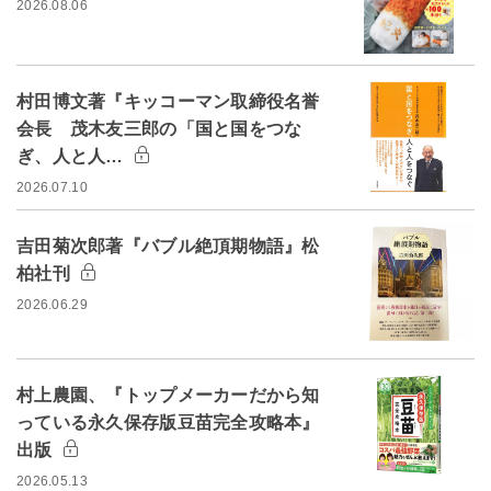
2026.08.06
村田博文著『キッコーマン取締役名誉
会長 茂木友三郎の「国と国をつな
ぎ、人と人…
2026.07.10
吉田菊次郎著『バブル絶頂期物語』松
柏社刊
2026.06.29
村上農園、『トップメーカーだから知
っている永久保存版豆苗完全攻略本』
出版
2026.05.13