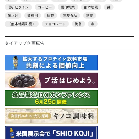
理研ビタミン
コーヒー
雪印乳業
熊本地震
麺
値上げ
業務用
抹茶
三菱食品
惣菜
〔熊本地震影響〕
チョコレート
海苔
春
タイアップ企画広告