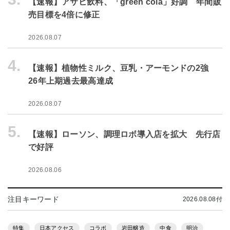
【速報】アサヒ飲料、「green cola」好調 年間販
売目標を4倍に修正
2026.08.07
4.
【速報】植物性ミルク、豆乳・アーモンドの2強
26年上期過去最高達成
2026.08.07
5.
【速報】ローソン、調理ロボ導入店を拡大 先行店
で好評
2026.08.06
注目キーワード
2026.08.08付
特集
日本アクセス
コラボ
岩田醸造
中食
明治