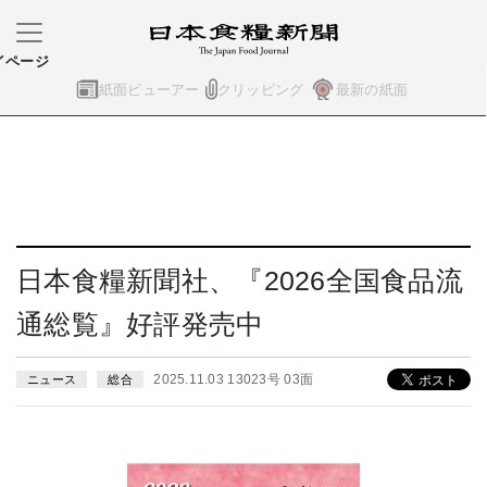
イページ
紙面ビューアー
クリッピング
最新の紙面
日本食糧新聞社、『2026全国食品流
通総覧』好評発売中
2025.11.03 13023号 03面
ニュース
総合